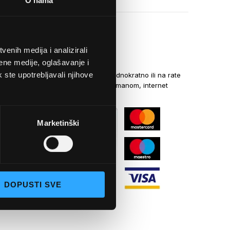
O nama
enih medija i analizirali
NAČINI PLAĆANJA
ene medije, oglašavanje i
k ste upotrebljavali njihove
Kreditnim karticama jednokratno ili na rate
općom uplatnicom, virmanom, internet
bankarstvom
Marketinški
DOPUSTI SVE