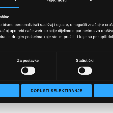
Pojedinosti
ačiće
bismo personalizirali sadržaj i oglase, omogućili značajke društv
UVJETI KUPNJE
vašoj upotrebi naše web-lokacije dijelimo s partnerima za društv
rati s drugim podacima koje ste im pružili ili koje su prikupili do
Opći uvjeti poslovanja
aočale
Uvjeti korištenja
e naočale
Pojmovi za pretraživanje
Za postavke
Statistički
go selection
Napredno pretraživanje
Narudžbe i povrati
Kontaktirajte nas
DOPUSTI SELEKTIRANJE