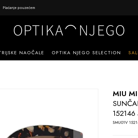
Plaćanje pouzećem
TRIJSKE NAOČALE
OPTIKA NJEGO SELECTION
SAL
MIU M
SUNČA
152146
SMU01V 1521