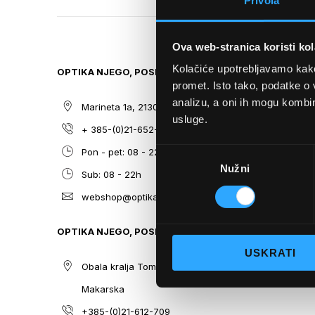
Privola
TO
THE
BEGINNING
Ova web-stranica koristi kol
OF
THE
Kolačiće upotrebljavamo kako 
OPTIKA NJEGO, POSLOVNICA 1
SITEMAP
IMAGES
promet. Isto tako, podatke o 
GALLERY
analizu, a oni ih mogu kombini
Marineta 1a, 21300 Makarska
O nama
usluge.
+ 385-(0)21-652-102
Sunčane n
Odabir
Pon - pet: 08 - 22h,
Dioptrijsk
Nužni
pristanka
Sub: 08 - 22h
Optika Nje
webshop@optikanjego.hr
Sale
Blog
OPTIKA NJEGO, POSLOVNICA 2
Kontakt
USKRATI
Obala kralja Tomislava 14, 21300
Makarska
+385-(0)21-612-709