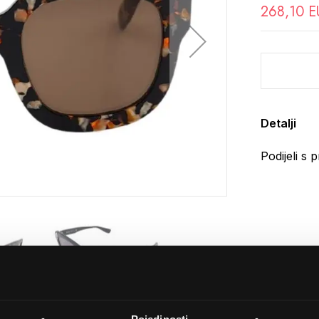
268,10 E
Detalji
Podijeli s p