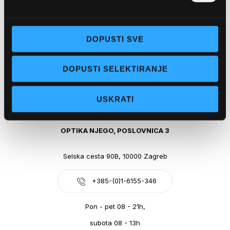
Obala kralja Tomislava 14, 21300 Makarska
DOPUSTI SVE
+385-(0)21-612-709
DOPUSTI SELEKTIRANJE
Pon - pet: 07 - 21h,
Sub: 07-21h
USKRATI
webshop@optikanjego.hr
OPTIKA NJEGO, POSLOVNICA 3
Selska cesta 90B, 10000 Zagreb
+385-(0)1-6155-346
Pon - pet 08 - 21h,
subota 08 - 13h