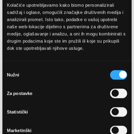
Kolačiće upotrebljavamo kako bismo personalizirali
sadržaj i oglase, omogućili značajke društvenih medija i
analizirali promet. Isto tako, podatke o vašoj upotrebi
naše web-lokacije dijelimo s partnerima za društvene
medije, oglašavanje i analizu, a oni ih mogu kombinirati s
drugim podacima koje ste im pružili ili koje su prikupili
dok ste upotrebljavali njihove usluge.
OPTIKA NJEGO, POSLOVNICA 1
Marineta 1a, 21300 Makarska
Odabir
Nužni
pristanka
+ 385-(0)21-652-102
Za postavke
Pon - pet: 08 - 22h,
Sub: 08 - 22h
Statistički
webshop@optikanjego.hr
Marketinški
OPTIKA NJEGO, POSLOVNICA 2