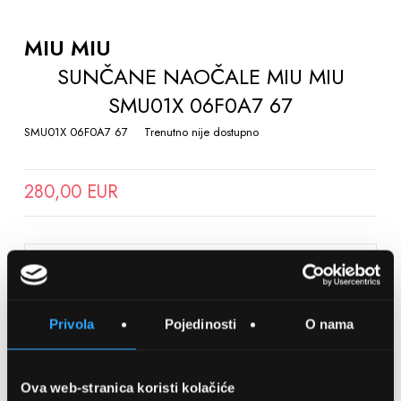
TO
THE
MIU MIU
BEGINNING
SUNČANE NAOČALE MIU MIU
OF
SMU01X 06F0A7 67
THE
IMAGES
SMU01X 06F0A7 67
Trenutno nije dostupno
GALLERY
280,00 EUR
SPREMITE NA LISTU ŽELJA
Privola
Pojedinosti
O nama
Detalji
Podijeli s prijateljima
Ova web-stranica koristi kolačiće