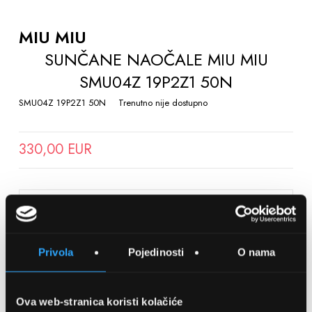
TO
THE
MIU MIU
BEGINNING
SUNČANE NAOČALE MIU MIU
OF
SMU04Z 19P2Z1 50N
THE
IMAGES
SMU04Z 19P2Z1 50N
Trenutno nije dostupno
GALLERY
330,00 EUR
SPREMITE NA LISTU ŽELJA
Privola
Pojedinosti
O nama
Detalji
Podijeli s prijateljima
Ova web-stranica koristi kolačiće