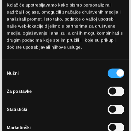
Kolačiće upotrebljavamo kako bismo personalizirali
sadržaj i oglase, omogućili značajke društvenih medija i
analizirali promet. Isto tako, podatke o vašoj upotrebi
naše web-lokacije dijelimo s partnerima za društvene
medije, oglašavanje i analizu, a oni ih mogu kombinirati s
drugim podacima koje ste im pružili ili koje su prikupili
dok ste upotrebljavali njihove usluge.
OPTIKA NJEGO, POSLOVNICA 1
Marineta 1a, 21300 Makarska
Odabir
Nužni
pristanka
+ 385-(0)21-652-102
Za postavke
Pon - pet: 08 - 22h,
Sub: 08 - 22h
Statistički
webshop@optikanjego.hr
Marketinški
OPTIKA NJEGO, POSLOVNICA 2