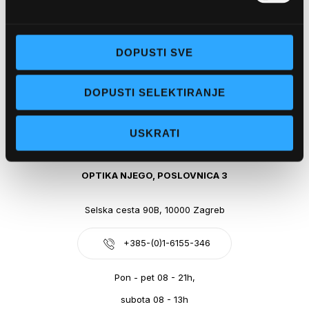
Obala kralja Tomislava 14, 21300 Makarska
DOPUSTI SVE
+385-(0)21-612-709
DOPUSTI SELEKTIRANJE
Pon - pet: 07 - 21h,
Sub: 07-21h
USKRATI
webshop@optikanjego.hr
OPTIKA NJEGO, POSLOVNICA 3
Selska cesta 90B, 10000 Zagreb
+385-(0)1-6155-346
Pon - pet 08 - 21h,
subota 08 - 13h