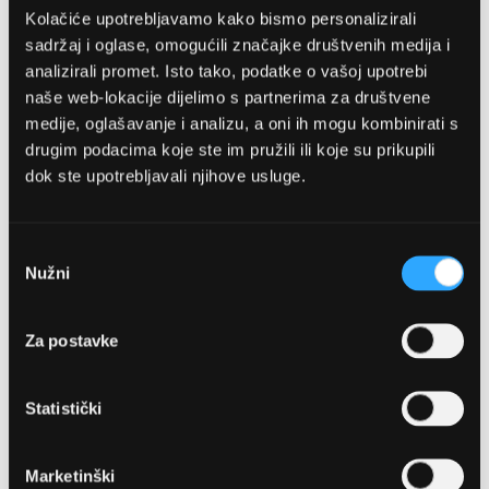
Kolačiće upotrebljavamo kako bismo personalizirali
sadržaj i oglase, omogućili značajke društvenih medija i
analizirali promet. Isto tako, podatke o vašoj upotrebi
naše web-lokacije dijelimo s partnerima za društvene
medije, oglašavanje i analizu, a oni ih mogu kombinirati s
drugim podacima koje ste im pružili ili koje su prikupili
dok ste upotrebljavali njihove usluge.
OPTIKA NJEGO, POSLOVNICA 1
Marineta 1a, 21300 Makarska
Odabir
Nužni
pristanka
+ 385-(0)21-652-102
Za postavke
Pon - pet: 08 - 22h,
Sub: 08 - 22h
Statistički
webshop@optikanjego.hr
Marketinški
OPTIKA NJEGO, POSLOVNICA 2