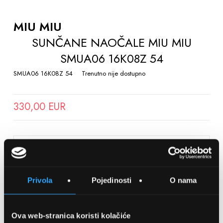
TO
THE
MIU MIU
BEGINNING
SUNČANE NAOČALE MIU MIU
OF
SMUA06 16K08Z 54
THE
IMAGES
SMUA06 16K08Z 54
Trenutno nije dostupno
GALLERY
330,00 EUR
SPREMITE NA LISTU ŽELJA
Privola
Pojedinosti
O nama
Detalji
Podijeli s prijateljima
Ova web-stranica koristi kolačiće