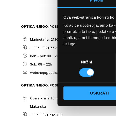
Privola
TO
THE
BEGINNING
Ova web-stranica koristi kol
OF
THE
Kolačiće upotrebljavamo kako 
OPTIKA NJEGO, POSLOVNICA 1
SITEMAP
IMAGES
promet. Isto tako, podatke o 
GALLERY
analizu, a oni ih mogu kombini
Marineta 1a, 21300 Makarska
O nama
usluge.
+ 385-(0)21-652-102
Sunčane n
Odabir
Pon - pet: 08 - 22h,
Dioptrijsk
Nužni
pristanka
Sub: 08 - 22h
Optika Nje
webshop@optikanjego.hr
Sale
Blog
OPTIKA NJEGO, POSLOVNICA 2
Kontakt
USKRATI
Obala kralja Tomislava 14, 21300
Makarska
+385-(0)21-612-709