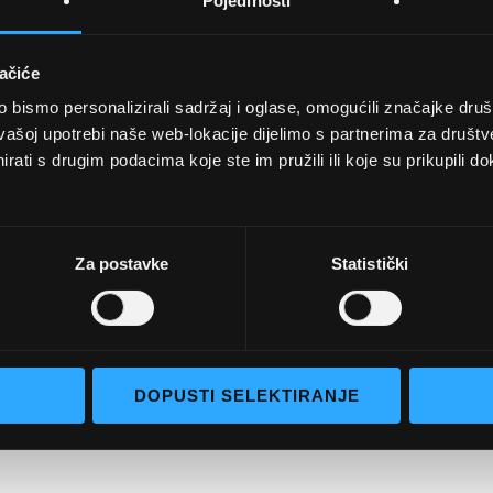
Pojedinosti
ačiće
bismo personalizirali sadržaj i oglase, omogućili značajke društv
UVJETI KUPNJE
vašoj upotrebi naše web-lokacije dijelimo s partnerima za društv
rati s drugim podacima koje ste im pružili ili koje su prikupili do
Opći uvjeti poslovanja
aočale
Uvjeti korištenja
e naočale
Pojmovi za pretraživanje
Za postavke
Statistički
go selection
Napredno pretraživanje
Narudžbe i povrati
Kontaktirajte nas
DOPUSTI SELEKTIRANJE