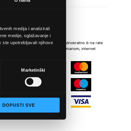
O nama
enih medija i analizirali
NAČINI PLAĆANJA
ene medije, oglašavanje i
k ste upotrebljavali njihove
Kreditnim karticama jednokratno ili na rate
općom uplatnicom, virmanom, internet
bankarstvom
Marketinški
DOPUSTI SVE