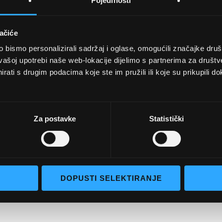
Pojedinosti
ačiće
bismo personalizirali sadržaj i oglase, omogućili značajke društv
UVJETI KUPNJE
vašoj upotrebi naše web-lokacije dijelimo s partnerima za društv
rati s drugim podacima koje ste im pružili ili koje su prikupili do
Opći uvjeti poslovanja
aočale
Uvjeti korištenja
e naočale
Pojmovi za pretraživanje
Za postavke
Statistički
go selection
Napredno pretraživanje
Narudžbe i povrati
Kontaktirajte nas
DOPUSTI SELEKTIRANJE