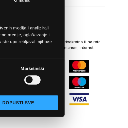
O nama
enih medija i analizirali
NAČINI PLAĆANJA
ene medije, oglašavanje i
k ste upotrebljavali njihove
Kreditnim karticama jednokratno ili na rate
općom uplatnicom, virmanom, internet
bankarstvom
Marketinški
DOPUSTI SVE