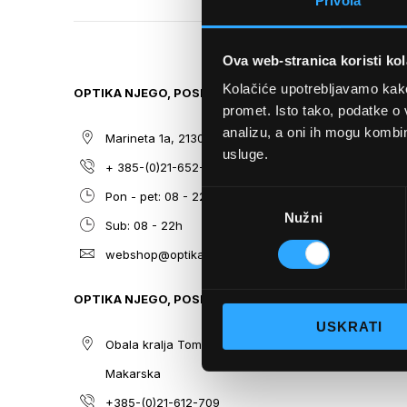
Privola
TO
THE
BEGINNING
Ova web-stranica koristi kol
OF
THE
Kolačiće upotrebljavamo kako 
OPTIKA NJEGO, POSLOVNICA 1
SITEMAP
IMAGES
promet. Isto tako, podatke o 
GALLERY
analizu, a oni ih mogu kombini
Marineta 1a, 21300 Makarska
O nama
usluge.
+ 385-(0)21-652-102
Sunčane n
Odabir
Pon - pet: 08 - 22h,
Dioptrijsk
Nužni
pristanka
Sub: 08 - 22h
Optika Nje
webshop@optikanjego.hr
Sale
Blog
OPTIKA NJEGO, POSLOVNICA 2
Kontakt
USKRATI
Obala kralja Tomislava 14, 21300
Makarska
+385-(0)21-612-709