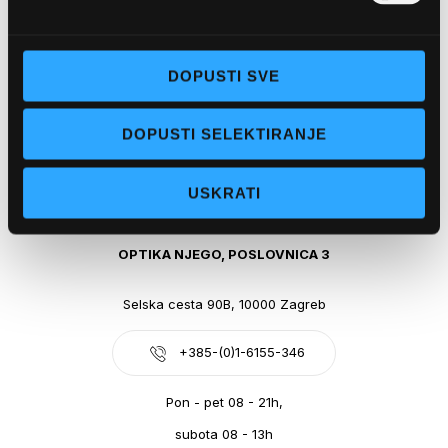
Obala kralja Tomislava 14, 21300 Makarska
DOPUSTI SVE
+385-(0)21-612-709
DOPUSTI SELEKTIRANJE
Pon - pet: 07 - 21h,
Sub: 07-21h
USKRATI
webshop@optikanjego.hr
OPTIKA NJEGO, POSLOVNICA 3
Selska cesta 90B, 10000 Zagreb
+385-(0)1-6155-346
Pon - pet 08 - 21h,
subota 08 - 13h