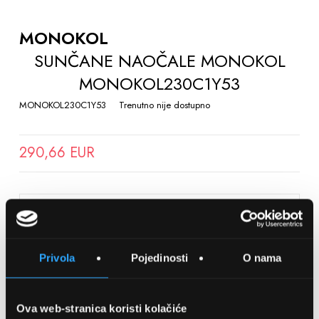
TO
THE
MONOKOL
BEGINNING
SUNČANE NAOČALE MONOKOL
OF
MONOKOL230C1Y53
THE
IMAGES
MONOKOL230C1Y53
Trenutno nije dostupno
GALLERY
290,66 EUR
SPREMITE NA LISTU ŽELJA
Privola
Pojedinosti
O nama
Detalji
Podijeli s prijateljima
Ova web-stranica koristi kolačiće