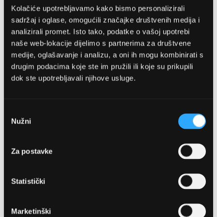
Kolačiće upotrebljavamo kako bismo personalizirali
sadržaj i oglase, omogućili značajke društvenih medija i
analizirali promet. Isto tako, podatke o vašoj upotrebi
naše web-lokacije dijelimo s partnerima za društvene
medije, oglašavanje i analizu, a oni ih mogu kombinirati s
drugim podacima koje ste im pružili ili koje su prikupili
dok ste upotrebljavali njihove usluge.
OPTIKA NJEGO, POSLOVNICA 1
Marineta 1a, 21300 Makarska
Odabir
Nužni
pristanka
+ 385-(0)21-652-102
Za postavke
Pon - pet: 08 - 22h,
Sub: 08 - 22h
Statistički
webshop@optikanjego.hr
Marketinški
OPTIKA NJEGO, POSLOVNICA 2