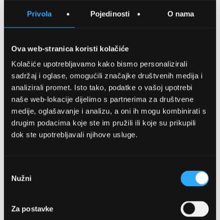
SPREMITE NA LISTU ŽELJA
Privola
Pojedinosti
O nama
USPOREDITE
Ova web-stranica koristi kolačiće
Kolačiće upotrebljavamo kako bismo personalizirali
Detalji
sadržaj i oglase, omogućili značajke društvenih medija i
analizirali promet. Isto tako, podatke o vašoj upotrebi
Podijeli s prijateljima
naše web-lokacije dijelimo s partnerima za društvene
medije, oglašavanje i analizu, a oni ih mogu kombinirati s
drugim podacima koje ste im pružili ili koje su prikupili
dok ste upotrebljavali njihove usluge.
Odabir
Nužni
pristanka
OPTIKA NJEGO, POSLOVNICA 1
Za postavke