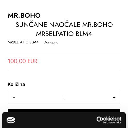
TO
THE
MR.BOHO
BEGINNING
SUNČANE NAOČALE MR.BOHO
OF
MRBELPATIO BLM4
THE
IMAGES
MRBELPATIO BLM4
Dostupno
GALLERY
100,00 EUR
Količina
DODAJTE U KOŠARICU