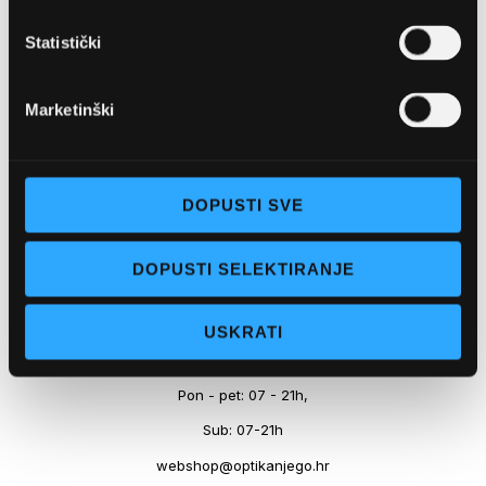
Marineta 1a, 21300 Makarska
Statistički
+ 385-(0)21-652-102
Pon - pet: 08 - 22h,
Marketinški
Sub: 08 - 22h
webshop@optikanjego.hr
DOPUSTI SVE
OPTIKA NJEGO, POSLOVNICA 2
DOPUSTI SELEKTIRANJE
Obala kralja Tomislava 14, 21300 Makarska
USKRATI
+385-(0)21-612-709
Pon - pet: 07 - 21h,
Sub: 07-21h
webshop@optikanjego.hr