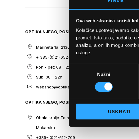
Privola
TO
THE
BEGINNING
Ova web-stranica koristi kol
OF
THE
Kolačiće upotrebljavamo kako 
OPTIKA NJEGO, POSLOVNICA 1
SITEMAP
IMAGES
promet. Isto tako, podatke o 
GALLERY
analizu, a oni ih mogu kombini
Marineta 1a, 21300 Makarska
O nama
usluge.
+ 385-(0)21-652-102
Sunčane n
Odabir
Pon - pet: 08 - 22h,
Dioptrijsk
Nužni
pristanka
Sub: 08 - 22h
Optika Nje
webshop@optikanjego.hr
Sale
Blog
OPTIKA NJEGO, POSLOVNICA 2
Kontakt
USKRATI
Obala kralja Tomislava 14, 21300
Makarska
+385-(0)21-612-709