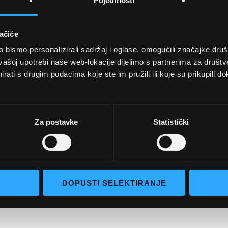
Pojedinosti
ačiće
bismo personalizirali sadržaj i oglase, omogućili značajke društv
UVJETI KUPNJE
vašoj upotrebi naše web-lokacije dijelimo s partnerima za društv
rati s drugim podacima koje ste im pružili ili koje su prikupili do
Opći uvjeti poslovanja
aočale
Uvjeti korištenja
e naočale
Pojmovi za pretraživanje
Za postavke
Statistički
go selection
Napredno pretraživanje
Narudžbe i povrati
Kontaktirajte nas
DOPUSTI SELEKTIRANJE