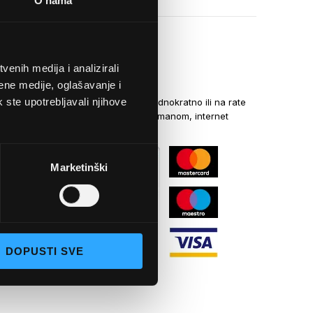
O nama
enih medija i analizirali
NAČINI PLAĆANJA
ene medije, oglašavanje i
k ste upotrebljavali njihove
Kreditnim karticama jednokratno ili na rate
općom uplatnicom, virmanom, internet
bankarstvom
Marketinški
DOPUSTI SVE