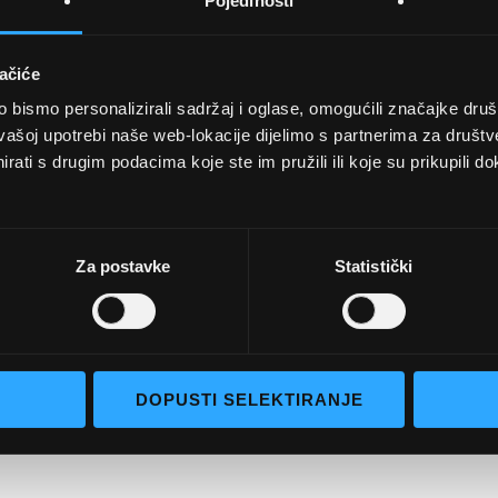
Pojedinosti
ačiće
bismo personalizirali sadržaj i oglase, omogućili značajke društv
vašoj upotrebi naše web-lokacije dijelimo s partnerima za društv
rati s drugim podacima koje ste im pružili ili koje su prikupili do
UVJETI KUPNJE
Opći uvjeti poslovanja
aočale
Uvjeti korištenja
Za postavke
Statistički
e naočale
Pojmovi za pretraživanje
go selection
Napredno pretraživanje
Narudžbe i povrati
DOPUSTI SELEKTIRANJE
Kontaktirajte nas