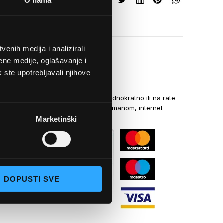
O nama
enih medija i analizirali
ene medije, oglašavanje i
k ste upotrebljavali njihove
NAČINI PLAĆANJA
Kreditnim karticama jednokratno ili na rate
općom uplatnicom, virmanom, internet
bankarstvom
Marketinški
DOPUSTI SVE