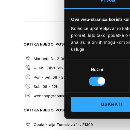
Privola
TO
THE
BEGINNING
Ova web-stranica koristi kol
OF
THE
Kolačiće upotrebljavamo kako 
IMAGES
promet. Isto tako, podatke o 
GALLERY
analizu, a oni ih mogu kombini
OPTIKA NJEGO, POSLOVNICA 1
SITEMAP
usluge.
Marineta 1a, 21300 Makarska
O nama
Odabir
+ 385-(0)21-652-102
Sunčane n
Nužni
pristanka
Pon - pet: 08 - 22h,
Dioptrijsk
Sub: 08 - 22h
Optika Nje
webshop@optikanjego.hr
Sale
USKRATI
Blog
OPTIKA NJEGO, POSLOVNICA 2
Kontakt
Obala kralja Tomislava 14, 21300