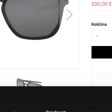
230,00 
Količina
Detalji
Podijeli s p