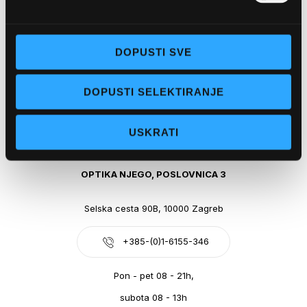
Obala kralja Tomislava 14, 21300 Makarska
DOPUSTI SVE
+385-(0)21-612-709
DOPUSTI SELEKTIRANJE
Pon - pet: 07 - 21h,
Sub: 07-21h
USKRATI
webshop@optikanjego.hr
OPTIKA NJEGO, POSLOVNICA 3
Selska cesta 90B, 10000 Zagreb
+385-(0)1-6155-346
Pon - pet 08 - 21h,
subota 08 - 13h