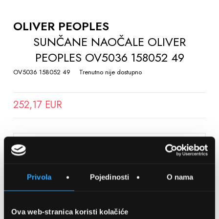
TO
THE
OLIVER PEOPLES
BEGINNING
SUNČANE NAOČALE OLIVER
OF
PEOPLES OV5036 158052 49
THE
IMAGES
OV5036 158052 49
Trenutno nije dostupno
GALLERY
252,17 EUR
SPREMITE NA LISTU ŽELJA
Privola
Pojedinosti
O nama
Detalji
Podijeli s prijateljima
Ova web-stranica koristi kolačiće