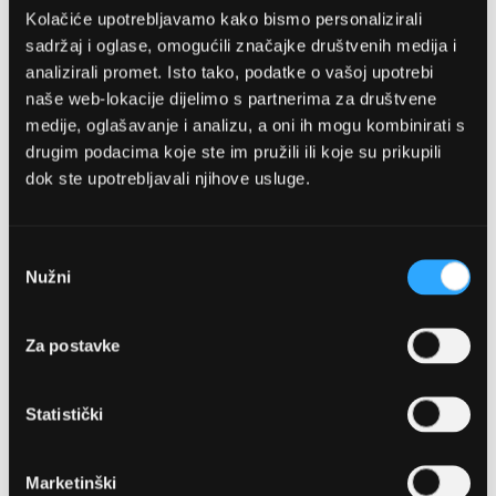
Kolačiće upotrebljavamo kako bismo personalizirali
sadržaj i oglase, omogućili značajke društvenih medija i
analizirali promet. Isto tako, podatke o vašoj upotrebi
naše web-lokacije dijelimo s partnerima za društvene
medije, oglašavanje i analizu, a oni ih mogu kombinirati s
drugim podacima koje ste im pružili ili koje su prikupili
dok ste upotrebljavali njihove usluge.
OPTIKA NJEGO, POSLOVNICA 1
Marineta 1a, 21300 Makarska
Odabir
Nužni
pristanka
+ 385-(0)21-652-102
Za postavke
Pon - pet: 08 - 22h,
Sub: 08 - 22h
Statistički
webshop@optikanjego.hr
Marketinški
OPTIKA NJEGO, POSLOVNICA 2