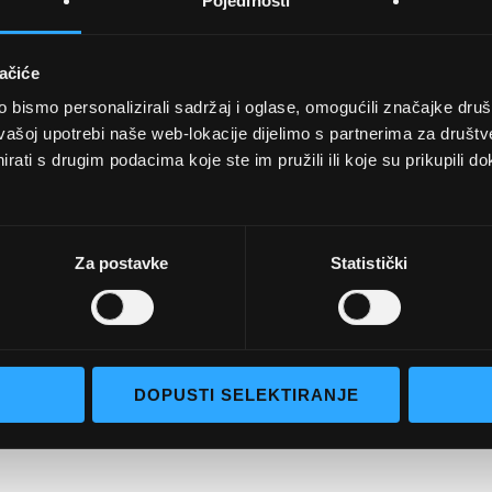
Pojedinosti
ačiće
bismo personalizirali sadržaj i oglase, omogućili značajke društv
UVJETI KUPNJE
vašoj upotrebi naše web-lokacije dijelimo s partnerima za društv
rati s drugim podacima koje ste im pružili ili koje su prikupili do
Opći uvjeti poslovanja
aočale
Uvjeti korištenja
e naočale
Pojmovi za pretraživanje
Za postavke
Statistički
go selection
Napredno pretraživanje
Narudžbe i povrati
Kontaktirajte nas
DOPUSTI SELEKTIRANJE