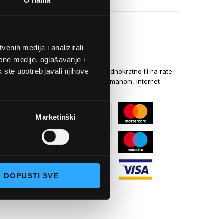
O nama
enih medija i analizirali
NAČINI PLAĆANJA
ene medije, oglašavanje i
k ste upotrebljavali njihove
Kreditnim karticama jednokratno ili na rate
općom uplatnicom, virmanom, internet
bankarstvom
Marketinški
DOPUSTI SVE