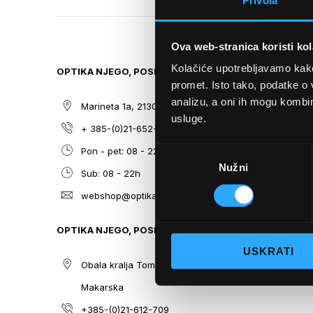
Privola
TO
THE
BEGINNING
Ova web-stranica koristi kol
OF
THE
Kolačiće upotrebljavamo kako 
OPTIKA NJEGO, POSLOVNICA 1
SITEMAP
IMAGES
promet. Isto tako, podatke o 
GALLERY
analizu, a oni ih mogu kombini
Marineta 1a, 21300 Makarska
O nama
usluge.
+ 385-(0)21-652-102
Sunčane n
Odabir
Pon - pet: 08 - 22h,
Dioptrijsk
Nužni
pristanka
Sub: 08 - 22h
Optika Nje
webshop@optikanjego.hr
Sale
Blog
OPTIKA NJEGO, POSLOVNICA 2
Kontakt
USKRATI
Obala kralja Tomislava 14, 21300
Makarska
+385-(0)21-612-709