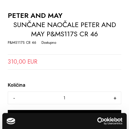
TO
THE
PETER AND MAY
BEGINNING
SUNČANE NAOČALE PETER AND
OF
MAY P&MS117S CR 46
THE
IMAGES
P&MS117S CR 46
Dostupno
GALLERY
310,00 EUR
Količina
DODAJTE U KOŠARICU