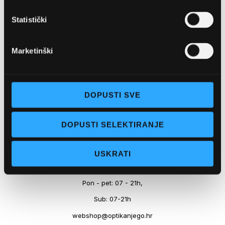
Marineta 1a, 21300 Makarska
Statistički
+ 385-(0)21-652-102
Pon - pet: 08 - 22h,
Marketinški
Sub: 08 - 22h
webshop@optikanjego.hr
DOPUSTI SVE
OPTIKA NJEGO, POSLOVNICA 2
DOPUSTI SELEKTIRANJE
Obala kralja Tomislava 14, 21300 Makarska
USKRATI
+385-(0)21-612-709
Pon - pet: 07 - 21h,
Sub: 07-21h
webshop@optikanjego.hr