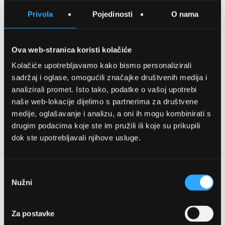
SPREMITE NA LISTU ŽELJA
Privola
Pojedinosti
O nama
USPOREDITE
Ova web-stranica koristi kolačiće
Kolačiće upotrebljavamo kako bismo personalizirali
Detalji
sadržaj i oglase, omogućili značajke društvenih medija i
analizirali promet. Isto tako, podatke o vašoj upotrebi
Podijeli s prijateljima
naše web-lokacije dijelimo s partnerima za društvene
medije, oglašavanje i analizu, a oni ih mogu kombinirati s
drugim podacima koje ste im pružili ili koje su prikupili
dok ste upotrebljavali njihove usluge.
Odabir
Nužni
pristanka
OPTIKA NJEGO, POSLOVNICA 1
Za postavke