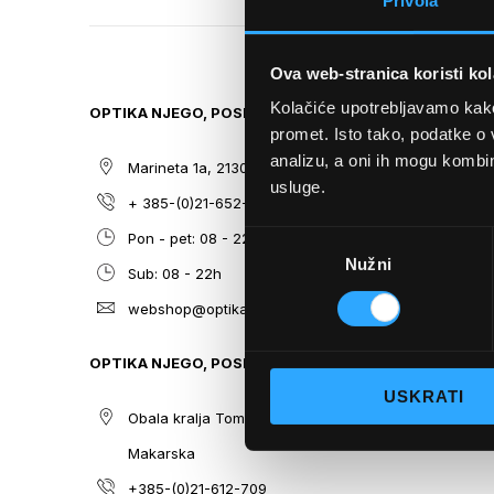
Privola
TO
THE
BEGINNING
Ova web-stranica koristi kol
OF
THE
Kolačiće upotrebljavamo kako 
OPTIKA NJEGO, POSLOVNICA 1
SITEMAP
IMAGES
promet. Isto tako, podatke o 
GALLERY
analizu, a oni ih mogu kombini
Marineta 1a, 21300 Makarska
O nama
usluge.
+ 385-(0)21-652-102
Sunčane n
Odabir
Pon - pet: 08 - 22h,
Dioptrijsk
Nužni
pristanka
Sub: 08 - 22h
Optika Nje
webshop@optikanjego.hr
Sale
Blog
OPTIKA NJEGO, POSLOVNICA 2
Kontakt
USKRATI
Obala kralja Tomislava 14, 21300
Makarska
+385-(0)21-612-709