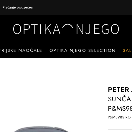
Plaćanje pouzećem
TRIJSKE NAOČALE
OPTIKA NJEGO SELECTION
SAL
PETER
SUNČA
P&MS98
P&MS98S RG