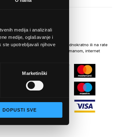
O nama
enih medija i analizirali
NAČINI PLAĆANJA
ene medije, oglašavanje i
k ste upotrebljavali njihove
Kreditnim karticama jednokratno ili na rate
općom uplatnicom, virmanom, internet
bankarstvom
Marketinški
DOPUSTI SVE