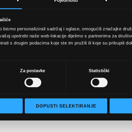
Pojedinosti
ačiće
bismo personalizirali sadržaj i oglase, omogućili značajke društv
UVJETI KUPNJE
vašoj upotrebi naše web-lokacije dijelimo s partnerima za društv
rati s drugim podacima koje ste im pružili ili koje su prikupili do
Opći uvjeti poslovanja
aočale
Uvjeti korištenja
e naočale
Pojmovi za pretraživanje
Za postavke
Statistički
go selection
Napredno pretraživanje
Narudžbe i povrati
Kontaktirajte nas
DOPUSTI SELEKTIRANJE