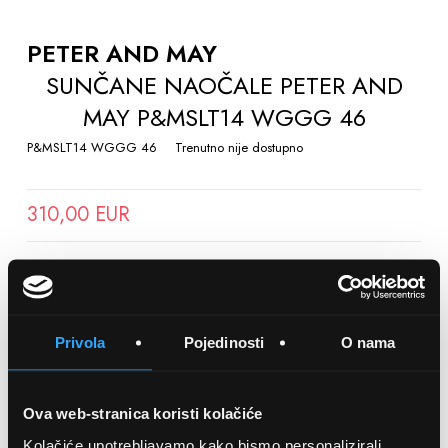
TO
THE
PETER AND MAY
BEGINNING
SUNČANE NAOČALE PETER AND
OF
MAY P&MSLT14 WGGG 46
THE
IMAGES
P&MSLT14 WGGG 46
Trenutno nije dostupno
GALLERY
310,00 EUR
SPREMITE NA LISTU ŽELJA
Privola
Pojedinosti
O nama
Detalji
Ova web-stranica koristi kolačiće
Podijeli s prijateljima
Kolačiće upotrebljavamo kako bismo personalizirali