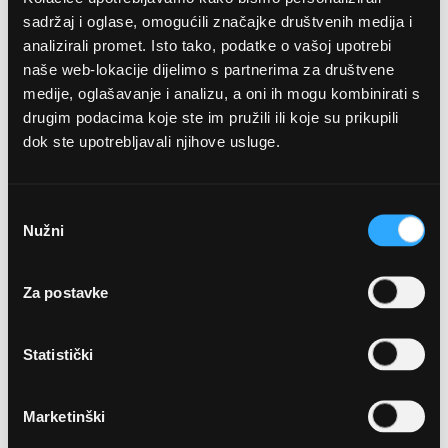
sadržaj i oglase, omogućili značajke društvenih medija i
analizirali promet. Isto tako, podatke o vašoj upotrebi
naše web-lokacije dijelimo s partnerima za društvene
medije, oglašavanje i analizu, a oni ih mogu kombinirati s
drugim podacima koje ste im pružili ili koje su prikupili
dok ste upotrebljavali njihove usluge.
OPTIKA NJEGO, POSLOVNICA 1
Odabir
Marineta 1a, 21300 Makarska
Nužni
pristanka
+ 385-(0)21-652-102
Za postavke
Pon - pet: 08 - 22h,
Statistički
Sub: 08 - 22h
webshop@optikanjego.hr
Marketinški
OPTIKA NJEGO, POSLOVNICA 2