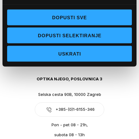
Obala kralja Tomislava 14, 21300 Makarska
DOPUSTI SVE
+385-(0)21-612-709
DOPUSTI SELEKTIRANJE
Pon - pet: 07 - 21h,
Sub: 07-21h
USKRATI
webshop@optikanjego.hr
OPTIKA NJEGO, POSLOVNICA 3
Selska cesta 90B, 10000 Zagreb
+385-(0)1-6155-346
Pon - pet 08 - 21h,
subota 08 - 13h