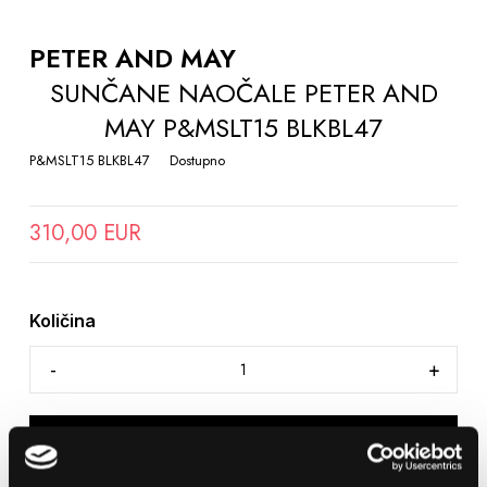
TO
THE
PETER AND MAY
BEGINNING
SUNČANE NAOČALE PETER AND
OF
MAY P&MSLT15 BLKBL47
THE
IMAGES
P&MSLT15 BLKBL47
Dostupno
GALLERY
310,00 EUR
Količina
DODAJTE U KOŠARICU