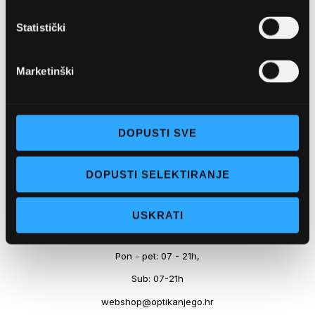
Marineta 1a, 21300 Makarska
Statistički
+ 385-(0)21-652-102
Pon - pet: 08 - 22h,
Marketinški
Sub: 08 - 22h
webshop@optikanjego.hr
DOPUSTI SVE
OPTIKA NJEGO, POSLOVNICA 2
DOPUSTI SELEKTIRANJE
Obala kralja Tomislava 14, 21300 Makarska
USKRATI
+385-(0)21-612-709
Pon - pet: 07 - 21h,
Sub: 07-21h
webshop@optikanjego.hr