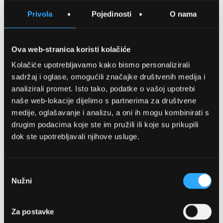
SPREMITE NA LISTU ŽELJA
Privola
Pojedinosti
O nama
USPOREDITE
Ova web-stranica koristi kolačiće
Kolačiće upotrebljavamo kako bismo personalizirali
Detalji
sadržaj i oglase, omogućili značajke društvenih medija i
analizirali promet. Isto tako, podatke o vašoj upotrebi
Podijeli s prijateljima
naše web-lokacije dijelimo s partnerima za društvene
medije, oglašavanje i analizu, a oni ih mogu kombinirati s
drugim podacima koje ste im pružili ili koje su prikupili
dok ste upotrebljavali njihove usluge.
Odabir
Nužni
pristanka
OPTIKA NJEGO, POSLOVNICA 1
Za postavke