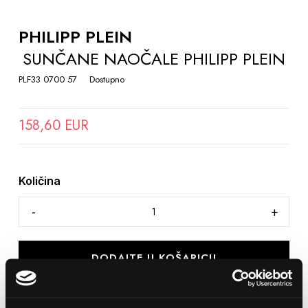
TO
THE
PHILIPP PLEIN
BEGINNING
SUNČANE NAOČALE PHILIPP PLEIN
OF
THE
PLF33 0700 57
Dostupno
IMAGES
GALLERY
158,60 EUR
Količina
DODAJTE U KOŠARICU
SPREMITE NA LISTU ŽELJA