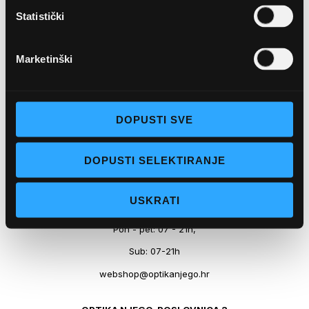
+ 385-(0)21-652-102
Statistički
Pon - pet: 08 - 22h,
Marketinški
Sub: 08 - 22h
webshop@optikanjego.hr
DOPUSTI SVE
OPTIKA NJEGO, POSLOVNICA 2
DOPUSTI SELEKTIRANJE
Obala kralja Tomislava 14, 21300 Makarska
+385-(0)21-612-709
USKRATI
Pon - pet: 07 - 21h,
Sub: 07-21h
webshop@optikanjego.hr