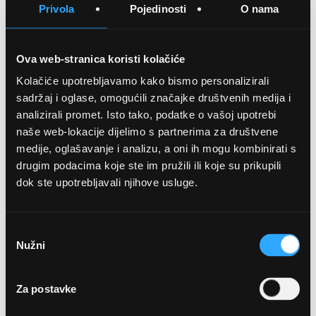
Privola
Pojedinosti
O nama
USPOREDITE
Ova web-stranica koristi kolačiće
Kolačiće upotrebljavamo kako bismo personalizirali
Detalji
sadržaj i oglase, omogućili značajke društvenih medija i
analizirali promet. Isto tako, podatke o vašoj upotrebi
Podijeli s prijateljima
naše web-lokacije dijelimo s partnerima za društvene
medije, oglašavanje i analizu, a oni ih mogu kombinirati s
drugim podacima koje ste im pružili ili koje su prikupili
dok ste upotrebljavali njihove usluge.
Odabir
Nužni
pristanka
OPTIKA NJEGO, POSLOVNICA 1
Za postavke
Marineta 1a, 21300 Makarska