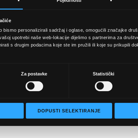
Pojedinosti
ačiće
bismo personalizirali sadržaj i oglase, omogućili značajke društv
UVJETI KUPNJE
vašoj upotrebi naše web-lokacije dijelimo s partnerima za društv
rati s drugim podacima koje ste im pružili ili koje su prikupili do
Opći uvjeti poslovanja
aočale
Uvjeti korištenja
e naočale
Pojmovi za pretraživanje
Za postavke
Statistički
go selection
Napredno pretraživanje
Narudžbe i povrati
Kontaktirajte nas
DOPUSTI SELEKTIRANJE