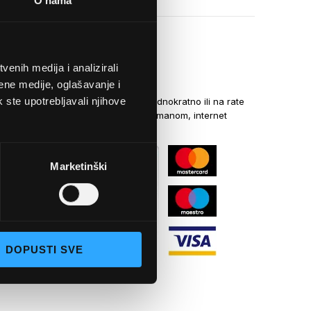
O nama
enih medija i analizirali
NAČINI PLAĆANJA
ene medije, oglašavanje i
k ste upotrebljavali njihove
Kreditnim karticama jednokratno ili na rate
općom uplatnicom, virmanom, internet
bankarstvom
Marketinški
DOPUSTI SVE