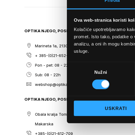
Privola
TO
THE
BEGINNING
Ova web-stranica koristi kol
OF
THE
Kolačiće upotrebljavamo kako 
OPTIKA NJEGO, POSLOVNICA 1
SITEMAP
IMAGES
promet. Isto tako, podatke o 
GALLERY
analizu, a oni ih mogu kombini
Marineta 1a, 21300 Makarska
O nama
usluge.
+ 385-(0)21-652-102
Sunčane n
Odabir
Pon - pet: 08 - 22h,
Dioptrijsk
Nužni
pristanka
Sub: 08 - 22h
Optika Nje
webshop@optikanjego.hr
Sale
Blog
OPTIKA NJEGO, POSLOVNICA 2
Kontakt
USKRATI
Obala kralja Tomislava 14, 21300
Makarska
+385-(0)21-612-709