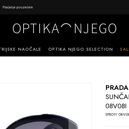
Plaćanje pouzećem
TRIJSKE NAOČALE
OPTIKA NJEGO SELECTION
SAL
PRADA
SUNČA
08V08I
SPR01Y 08V08