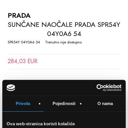
TO
THE
PRADA
BEGINNING
SUNČANE NAOČALE PRADA SPR54Y
OF
04Y0A6 54
THE
IMAGES
SPR54Y 04Y0A6 54
Trenutno nije dostupno
GALLERY
284,03 EUR
SPREMITE NA LISTU ŽELJA
Privola
Pojedinosti
O nama
Detalji
Podijeli s prijateljima
Ova web-stranica koristi kolačiće