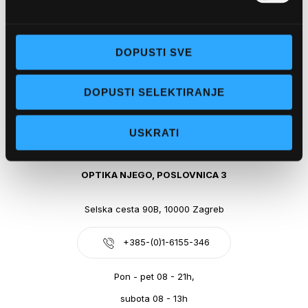
Obala kralja Tomislava 14, 21300 Makarska
DOPUSTI SVE
+385-(0)21-612-709
DOPUSTI SELEKTIRANJE
Pon - pet: 07 - 21h,
Sub: 07-21h
USKRATI
webshop@optikanjego.hr
OPTIKA NJEGO, POSLOVNICA 3
Selska cesta 90B, 10000 Zagreb
+385-(0)1-6155-346
Pon - pet 08 - 21h,
subota 08 - 13h