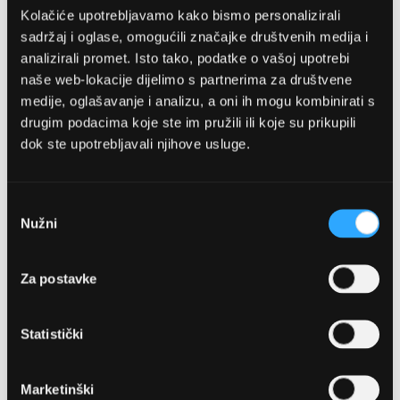
Kolačiće upotrebljavamo kako bismo personalizirali
sadržaj i oglase, omogućili značajke društvenih medija i
analizirali promet. Isto tako, podatke o vašoj upotrebi
naše web-lokacije dijelimo s partnerima za društvene
medije, oglašavanje i analizu, a oni ih mogu kombinirati s
drugim podacima koje ste im pružili ili koje su prikupili
dok ste upotrebljavali njihove usluge.
OPTIKA NJEGO, POSLOVNICA 1
Marineta 1a, 21300 Makarska
Odabir
Nužni
pristanka
+ 385-(0)21-652-102
Za postavke
Pon - pet: 08 - 22h,
Sub: 08 - 22h
Statistički
webshop@optikanjego.hr
Marketinški
OPTIKA NJEGO, POSLOVNICA 2