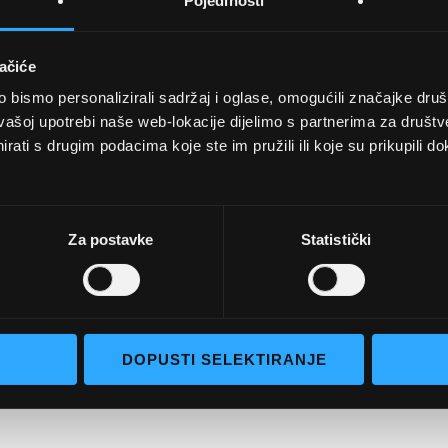
Pojedinosti
ačiće
bismo personalizirali sadržaj i oglase, omogućili značajke društv
UVJETI KUPNJE
vašoj upotrebi naše web-lokacije dijelimo s partnerima za društv
rati s drugim podacima koje ste im pružili ili koje su prikupili do
Opći uvjeti poslovanja
aočale
Uvjeti korištenja
e naočale
Pojmovi za pretraživanje
Za postavke
Statistički
go selection
Napredno pretraživanje
Narudžbe i povrati
Kontaktirajte nas
DOPUSTI SELEKTIRANJE