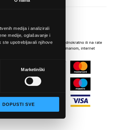
O nama
enih medija i analizirali
NAČINI PLAĆANJA
ene medije, oglašavanje i
k ste upotrebljavali njihove
Kreditnim karticama jednokratno ili na rate
općom uplatnicom, virmanom, internet
bankarstvom
Marketinški
DOPUSTI SVE