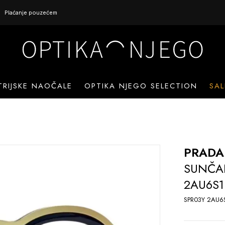
Plaćanje pouzećem
TRIJSKE NAOČALE
OPTIKA NJEGO SELECTION
SAL
PRADA
SUNČA
2AU6S1
SPR03Y 2AU6