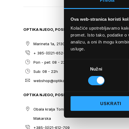
Privola
TO
THE
BEGINNING
Ova web-stranica koristi kol
OF
THE
Kolačiće upotrebljavamo kako 
OPTIKA NJEGO, POSLOVNICA 1
SITEMAP
IMAGES
promet. Isto tako, podatke o 
GALLERY
analizu, a oni ih mogu kombini
Marineta 1a, 21300 Makarska
O nama
usluge.
+ 385-(0)21-652-102
Sunčane n
Odabir
Pon - pet: 08 - 22h,
Dioptrijsk
Nužni
pristanka
Sub: 08 - 22h
Optika Nje
webshop@optikanjego.hr
Sale
Blog
OPTIKA NJEGO, POSLOVNICA 2
Kontakt
USKRATI
Obala kralja Tomislava 14, 21300
Makarska
+385-(0)21-612-709