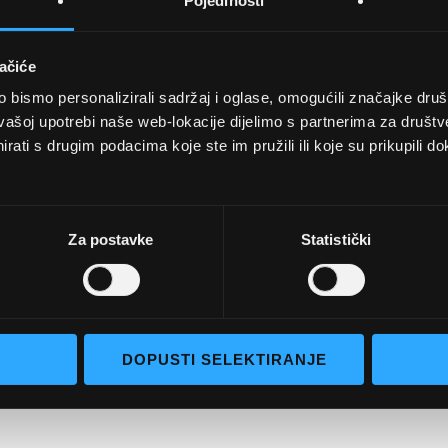
Pojedinosti
ačiće
bismo personalizirali sadržaj i oglase, omogućili značajke društv
vašoj upotrebi naše web-lokacije dijelimo s partnerima za društv
rati s drugim podacima koje ste im pružili ili koje su prikupili do
UVJETI KUPNJE
Opći uvjeti poslovanja
aočale
Uvjeti korištenja
Za postavke
Statistički
e naočale
Pojmovi za pretraživanje
go selection
Napredno pretraživanje
Narudžbe i povrati
DOPUSTI SELEKTIRANJE
Kontaktirajte nas