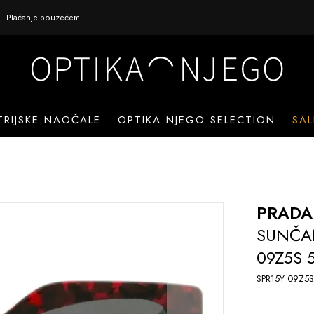
Plaćanje pouzećem
TRIJSKE NAOČALE
OPTIKA NJEGO SELECTION
SAL
PRADA
SUNČA
09Z5S 
SPR15Y 09Z5S