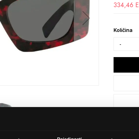
334,46 
Količina
Detalji
Podijeli s p