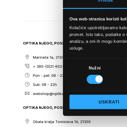
Privola
TO
THE
BEGINNING
Ova web-stranica koristi kol
OF
THE
Kolačiće upotrebljavamo kako 
IMAGES
promet. Isto tako, podatke o 
GALLERY
analizu, a oni ih mogu kombini
OPTIKA NJEGO, POSLOVNICA 1
SITEMAP
usluge.
Marineta 1a, 21300 Makarska
O nama
Odabir
+ 385-(0)21-652-102
Sunčane n
Nužni
pristanka
Pon - pet: 08 - 22h,
Dioptrijsk
Sub: 08 - 22h
Optika Nje
webshop@optikanjego.hr
Sale
USKRATI
Blog
OPTIKA NJEGO, POSLOVNICA 2
Kontakt
Obala kralja Tomislava 14, 21300