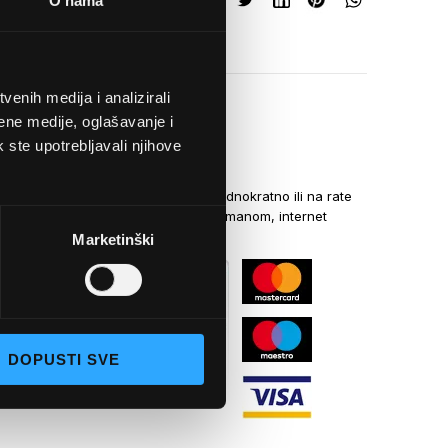
O nama
enih medija i analizirali
ene medije, oglašavanje i
k ste upotrebljavali njihove
NAČINI PLAĆANJA
Kreditnim karticama jednokratno ili na rate
općom uplatnicom, virmanom, internet
bankarstvom
Marketinški
DOPUSTI SVE