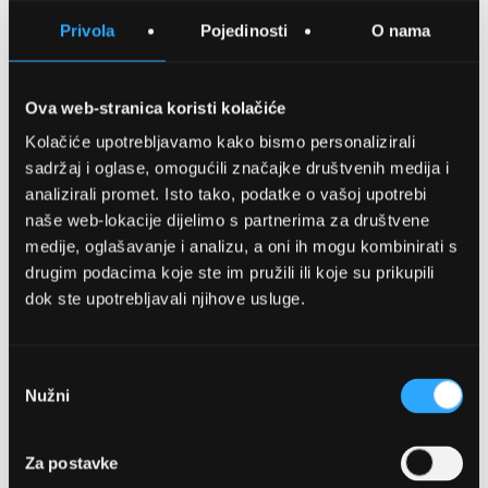
SPREMITE NA LISTU ŽELJA
Privola
Pojedinosti
O nama
USPOREDITE
Ova web-stranica koristi kolačiće
Kolačiće upotrebljavamo kako bismo personalizirali
Detalji
sadržaj i oglase, omogućili značajke društvenih medija i
analizirali promet. Isto tako, podatke o vašoj upotrebi
Podijeli s prijateljima
naše web-lokacije dijelimo s partnerima za društvene
medije, oglašavanje i analizu, a oni ih mogu kombinirati s
drugim podacima koje ste im pružili ili koje su prikupili
dok ste upotrebljavali njihove usluge.
Odabir
Nužni
pristanka
OPTIKA NJEGO, POSLOVNICA 1
Za postavke