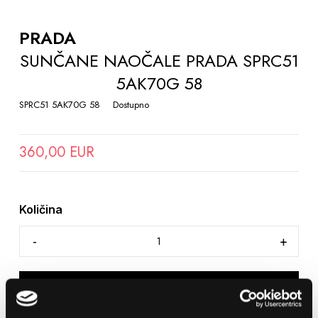
TO
THE
PRADA
BEGINNING
SUNČANE NAOČALE PRADA SPRC51
OF
5AK70G 58
THE
IMAGES
SPRC51 5AK70G 58
Dostupno
GALLERY
360,00 EUR
Količina
DODAJTE U KOŠARICU