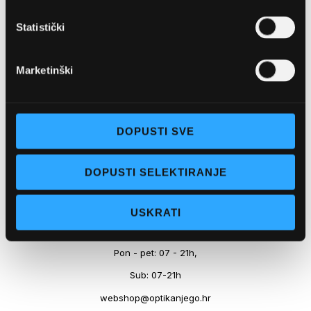
Marineta 1a, 21300 Makarska
Statistički
+ 385-(0)21-652-102
Pon - pet: 08 - 22h,
Marketinški
Sub: 08 - 22h
webshop@optikanjego.hr
DOPUSTI SVE
OPTIKA NJEGO, POSLOVNICA 2
DOPUSTI SELEKTIRANJE
Obala kralja Tomislava 14, 21300 Makarska
USKRATI
+385-(0)21-612-709
Pon - pet: 07 - 21h,
Sub: 07-21h
webshop@optikanjego.hr