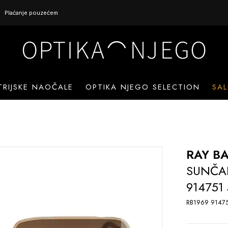
Plaćanje pouzećem
TRIJSKE NAOČALE
OPTIKA NJEGO SELECTION
SAL
RAY B
SUNČA
914751
RB1969 91475