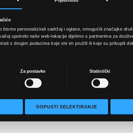
Pojedinosti
ačiće
bismo personalizirali sadržaj i oglase, omogućili značajke društv
UVJETI KUPNJE
vašoj upotrebi naše web-lokacije dijelimo s partnerima za društv
rati s drugim podacima koje ste im pružili ili koje su prikupili do
Opći uvjeti poslovanja
aočale
Uvjeti korištenja
e naočale
Pojmovi za pretraživanje
Za postavke
Statistički
go selection
Napredno pretraživanje
Narudžbe i povrati
Kontaktirajte nas
DOPUSTI SELEKTIRANJE