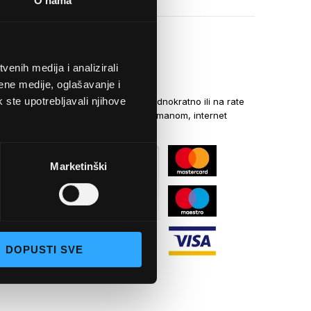
O nama
enih medija i analizirali
NAČINI PLAĆANJA
ene medije, oglašavanje i
k ste upotrebljavali njihove
Kreditnim karticama jednokratno ili na rate
općom uplatnicom, virmanom, internet
bankarstvom
Marketinški
DOPUSTI SVE