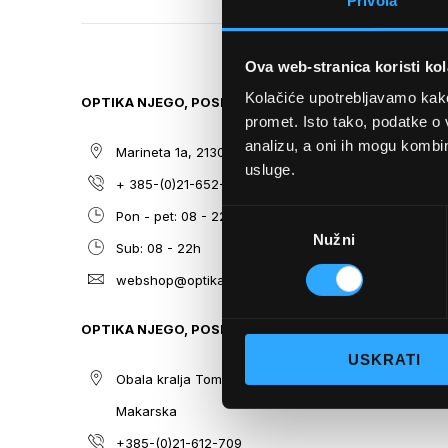
Privola
TO
THE
BEGINNING
Ova web-stranica koristi kol
OF
THE
Kolačiće upotrebljavamo kako 
OPTIKA NJEGO, POSLOVNICA 1
SITEMAP
IMAGES
promet. Isto tako, podatke o 
GALLERY
analizu, a oni ih mogu kombini
Marineta 1a, 21300 Makarska
O nama
usluge.
+ 385-(0)21-652-102
Sunčane n
Odabir
Pon - pet: 08 - 22h,
Dioptrijsk
Nužni
pristanka
Sub: 08 - 22h
Optika Nje
webshop@optikanjego.hr
Sale
Blog
OPTIKA NJEGO, POSLOVNICA 2
Kontakt
USKRATI
Obala kralja Tomislava 14, 21300
Makarska
+385-(0)21-612-709