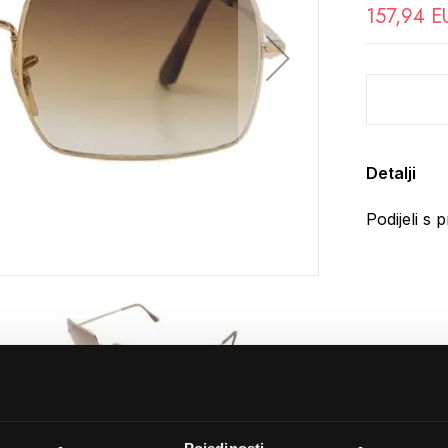
157,94 E
Detalji
Podijeli s p