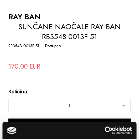
TO
THE
RAY BAN
BEGINNING
SUNČANE NAOČALE RAY BAN
OF
RB3548 0013F 51
THE
IMAGES
RB3548 0013F 51
Dostupno
GALLERY
170,00 EUR
Količina
DODAJTE U KOŠARICU