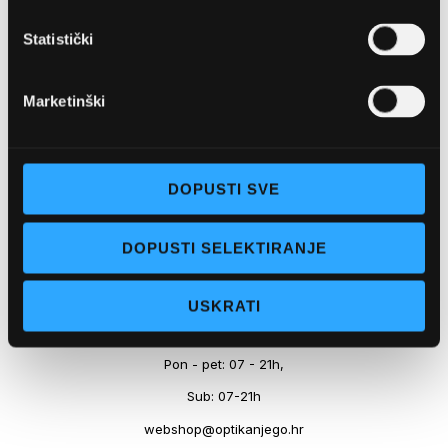
Marineta 1a, 21300 Makarska
Statistički
+ 385-(0)21-652-102
Pon - pet: 08 - 22h,
Marketinški
Sub: 08 - 22h
webshop@optikanjego.hr
DOPUSTI SVE
OPTIKA NJEGO, POSLOVNICA 2
DOPUSTI SELEKTIRANJE
Obala kralja Tomislava 14, 21300 Makarska
USKRATI
+385-(0)21-612-709
Pon - pet: 07 - 21h,
Sub: 07-21h
webshop@optikanjego.hr