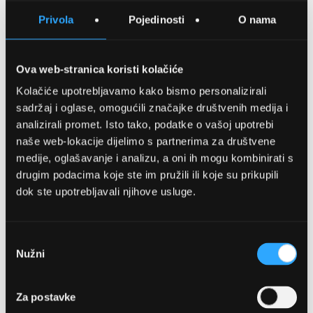
SPREMITE NA LISTU ŽELJA
Privola
Pojedinosti
O nama
USPOREDITE
Ova web-stranica koristi kolačiće
Kolačiće upotrebljavamo kako bismo personalizirali
Detalji
sadržaj i oglase, omogućili značajke društvenih medija i
analizirali promet. Isto tako, podatke o vašoj upotrebi
Podijeli s prijateljima
naše web-lokacije dijelimo s partnerima za društvene
medije, oglašavanje i analizu, a oni ih mogu kombinirati s
drugim podacima koje ste im pružili ili koje su prikupili
dok ste upotrebljavali njihove usluge.
Odabir
Nužni
pristanka
OPTIKA NJEGO, POSLOVNICA 1
Za postavke