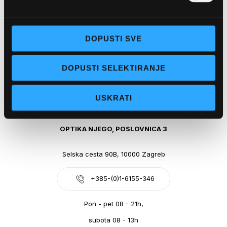
Obala kralja Tomislava 14, 21300 Makarska
DOPUSTI SVE
+385-(0)21-612-709
DOPUSTI SELEKTIRANJE
Pon - pet: 07 - 21h,
Sub: 07-21h
USKRATI
webshop@optikanjego.hr
OPTIKA NJEGO, POSLOVNICA 3
Selska cesta 90B, 10000 Zagreb
+385-(0)1-6155-346
Pon - pet 08 - 21h,
subota 08 - 13h