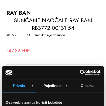
TO
THE
RAY BAN
BEGINNING
SUNČANE NAOČALE RAY BAN
OF
RB3772 00131 54
THE
IMAGES
RB3772 00131 54
Trenutno nije dostupno
GALLERY
147,32 EUR
SPREMITE NA LISTU ŽELJA
Privola
Pojedinosti
O nama
Detalji
Podijeli s prijateljima
Ova web-stranica koristi kolačiće