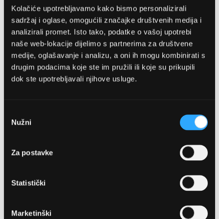
Kolačiće upotrebljavamo kako bismo personalizirali
sadržaj i oglase, omogućili značajke društvenih medija i
analizirali promet. Isto tako, podatke o vašoj upotrebi
naše web-lokacije dijelimo s partnerima za društvene
medije, oglašavanje i analizu, a oni ih mogu kombinirati s
drugim podacima koje ste im pružili ili koje su prikupili
dok ste upotrebljavali njihove usluge.
OPTIKA NJEGO, POSLOVNICA 1
Marineta 1a, 21300 Makarska
Odabir
Nužni
pristanka
+ 385-(0)21-652-102
Za postavke
Pon - pet: 08 - 22h,
Sub: 08 - 22h
Statistički
webshop@optikanjego.hr
Marketinški
OPTIKA NJEGO, POSLOVNICA 2