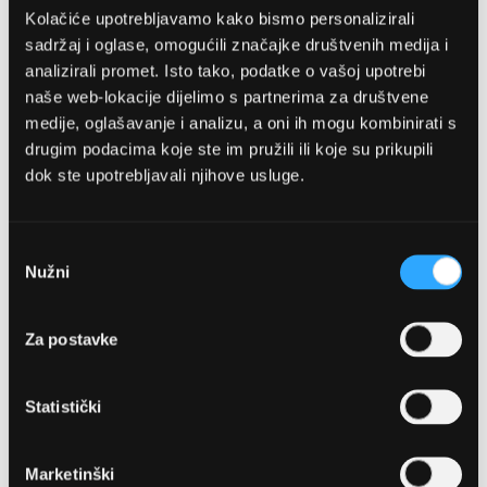
Kolačiće upotrebljavamo kako bismo personalizirali
sadržaj i oglase, omogućili značajke društvenih medija i
analizirali promet. Isto tako, podatke o vašoj upotrebi
naše web-lokacije dijelimo s partnerima za društvene
medije, oglašavanje i analizu, a oni ih mogu kombinirati s
drugim podacima koje ste im pružili ili koje su prikupili
dok ste upotrebljavali njihove usluge.
OPTIKA NJEGO, POSLOVNICA 1
Marineta 1a, 21300 Makarska
Odabir
Nužni
pristanka
+ 385-(0)21-652-102
Za postavke
Pon - pet: 08 - 22h,
Sub: 08 - 22h
Statistički
webshop@optikanjego.hr
Marketinški
OPTIKA NJEGO, POSLOVNICA 2