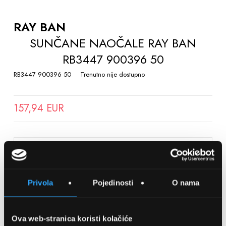
TO
THE
RAY BAN
BEGINNING
SUNČANE NAOČALE RAY BAN
OF
RB3447 900396 50
THE
IMAGES
RB3447 900396 50
Trenutno nije dostupno
GALLERY
157,94 EUR
SPREMITE NA LISTU ŽELJA
Privola
Pojedinosti
O nama
Detalji
Podijeli s prijateljima
Ova web-stranica koristi kolačiće