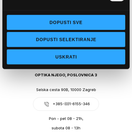
Obala kralja Tomislava 14, 21300 Makarska
DOPUSTI SVE
+385-(0)21-612-709
DOPUSTI SELEKTIRANJE
Pon - pet: 07 - 21h,
Sub: 07-21h
USKRATI
webshop@optikanjego.hr
OPTIKA NJEGO, POSLOVNICA 3
Selska cesta 90B, 10000 Zagreb
+385-(0)1-6155-346
Pon - pet 08 - 21h,
subota 08 - 13h