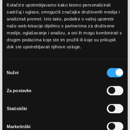
Kolačiće upotrebljavamo kako bismo personalizirali
sadržaj i oglase, omogućili značajke društvenih medija i
analizirali promet. Isto tako, podatke o vašoj upotrebi
naše web-lokacije dijelimo s partnerima za društvene
medije, oglašavanje i analizu, a oni ih mogu kombinirati s
drugim podacima koje ste im pružili ili koje su prikupili
dok ste upotrebljavali njihove usluge.
OPTIKA NJEGO, POSLOVNICA 1
Marineta 1a, 21300 Makarska
Odabir
Nužni
pristanka
+ 385-(0)21-652-102
Za postavke
Pon - pet: 08 - 22h,
Sub: 08 - 22h
Statistički
webshop@optikanjego.hr
Marketinški
OPTIKA NJEGO, POSLOVNICA 2