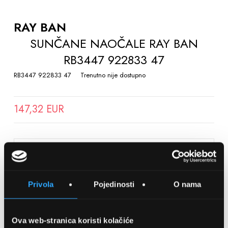
TO
THE
RAY BAN
BEGINNING
SUNČANE NAOČALE RAY BAN
OF
RB3447 922833 47
THE
IMAGES
RB3447 922833 47
Trenutno nije dostupno
GALLERY
147,32 EUR
SPREMITE NA LISTU ŽELJA
Privola
Pojedinosti
O nama
Detalji
Podijeli s prijateljima
Ova web-stranica koristi kolačiće