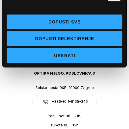
Obala kralja Tomislava 14, 21300 Makarska
DOPUSTI SVE
+385-(0)21-612-709
DOPUSTI SELEKTIRANJE
Pon - pet: 07 - 21h,
Sub: 07-21h
USKRATI
webshop@optikanjego.hr
OPTIKA NJEGO, POSLOVNICA 3
Selska cesta 90B, 10000 Zagreb
+385-(0)1-6155-346
Pon - pet 08 - 21h,
subota 08 - 13h