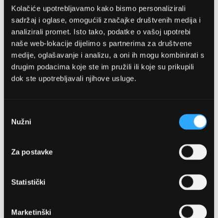
Kolačiće upotrebljavamo kako bismo personalizirali
sadržaj i oglase, omogućili značajke društvenih medija i
analizirali promet. Isto tako, podatke o vašoj upotrebi
naše web-lokacije dijelimo s partnerima za društvene
medije, oglašavanje i analizu, a oni ih mogu kombinirati s
drugim podacima koje ste im pružili ili koje su prikupili
dok ste upotrebljavali njihove usluge.
OPTIKA NJEGO, POSLOVNICA 1
Marineta 1a, 21300 Makarska
Odabir
Nužni
pristanka
+ 385-(0)21-652-102
Za postavke
Pon - pet: 08 - 22h,
Sub: 08 - 22h
Statistički
webshop@optikanjego.hr
Marketinški
OPTIKA NJEGO, POSLOVNICA 2