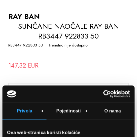
TO
THE
RAY BAN
BEGINNING
SUNČANE NAOČALE RAY BAN
OF
RB3447 922833 50
THE
IMAGES
RB3447 922833 50
Trenutno nije dostupno
GALLERY
147,32 EUR
SPREMITE NA LISTU ŽELJA
Privola
Pojedinosti
O nama
Detalji
Podijeli s prijateljima
Ova web-stranica koristi kolačiće