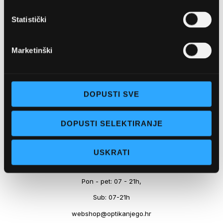
Marineta 1a, 21300 Makarska
Statistički
+ 385-(0)21-652-102
Pon - pet: 08 - 22h,
Marketinški
Sub: 08 - 22h
webshop@optikanjego.hr
DOPUSTI SVE
OPTIKA NJEGO, POSLOVNICA 2
DOPUSTI SELEKTIRANJE
Obala kralja Tomislava 14, 21300 Makarska
USKRATI
+385-(0)21-612-709
Pon - pet: 07 - 21h,
Sub: 07-21h
webshop@optikanjego.hr