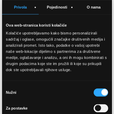
SPREMITE NA LISTU ŽELJA
Privola
Pojedinosti
O nama
USPOREDITE
Ova web-stranica koristi kolačiće
Kolačiće upotrebljavamo kako bismo personalizirali
Detalji
sadržaj i oglase, omogućili značajke društvenih medija i
analizirali promet. Isto tako, podatke o vašoj upotrebi
Podijeli s prijateljima
naše web-lokacije dijelimo s partnerima za društvene
medije, oglašavanje i analizu, a oni ih mogu kombinirati s
drugim podacima koje ste im pružili ili koje su prikupili
dok ste upotrebljavali njihove usluge.
Odabir
Nužni
pristanka
OPTIKA NJEGO, POSLOVNICA 1
Za postavke