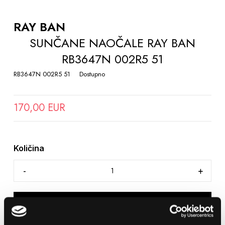
TO
THE
RAY BAN
BEGINNING
SUNČANE NAOČALE RAY BAN
OF
RB3647N 002R5 51
THE
IMAGES
RB3647N 002R5 51
Dostupno
GALLERY
170,00 EUR
Količina
DODAJTE U KOŠARICU