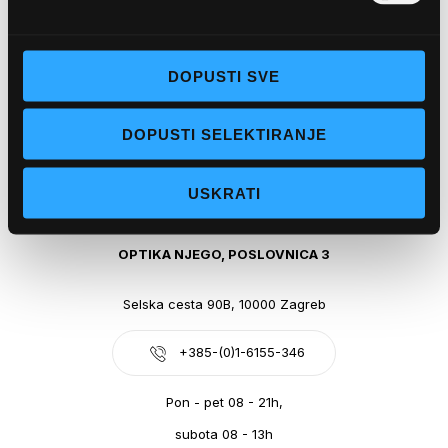
Obala kralja Tomislava 14, 21300 Makarska
DOPUSTI SVE
+385-(0)21-612-709
DOPUSTI SELEKTIRANJE
Pon - pet: 07 - 21h,
Sub: 07-21h
USKRATI
webshop@optikanjego.hr
OPTIKA NJEGO, POSLOVNICA 3
Selska cesta 90B, 10000 Zagreb
+385-(0)1-6155-346
Pon - pet 08 - 21h,
subota 08 - 13h