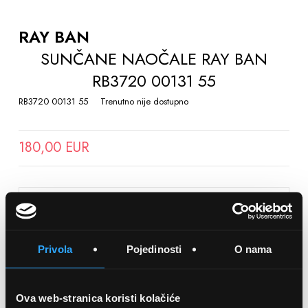
TO
THE
RAY BAN
BEGINNING
SUNČANE NAOČALE RAY BAN
OF
RB3720 00131 55
THE
IMAGES
RB3720 00131 55
Trenutno nije dostupno
GALLERY
180,00 EUR
SPREMITE NA LISTU ŽELJA
Privola
Pojedinosti
O nama
Detalji
Podijeli s prijateljima
Ova web-stranica koristi kolačiće