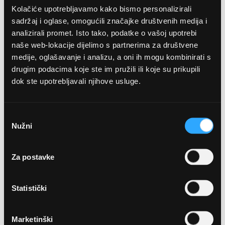
Kolačiće upotrebljavamo kako bismo personalizirali
sadržaj i oglase, omogućili značajke društvenih medija i
analizirali promet. Isto tako, podatke o vašoj upotrebi
naše web-lokacije dijelimo s partnerima za društvene
medije, oglašavanje i analizu, a oni ih mogu kombinirati s
drugim podacima koje ste im pružili ili koje su prikupili
dok ste upotrebljavali njihove usluge.
OPTIKA NJEGO, POSLOVNICA 1
Marineta 1a, 21300 Makarska
Odabir
Nužni
pristanka
+ 385-(0)21-652-102
Za postavke
Pon - pet: 08 - 22h,
Sub: 08 - 22h
Statistički
webshop@optikanjego.hr
Marketinški
OPTIKA NJEGO, POSLOVNICA 2