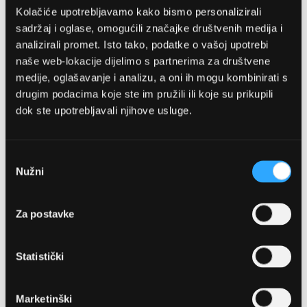
Kolačiće upotrebljavamo kako bismo personalizirali
sadržaj i oglase, omogućili značajke društvenih medija i
analizirali promet. Isto tako, podatke o vašoj upotrebi
naše web-lokacije dijelimo s partnerima za društvene
medije, oglašavanje i analizu, a oni ih mogu kombinirati s
drugim podacima koje ste im pružili ili koje su prikupili
dok ste upotrebljavali njihove usluge.
OPTIKA NJEGO, POSLOVNICA 1
Marineta 1a, 21300 Makarska
Odabir
Nužni
pristanka
+ 385-(0)21-652-102
Za postavke
Pon - pet: 08 - 22h,
Sub: 08 - 22h
Statistički
webshop@optikanjego.hr
Marketinški
OPTIKA NJEGO, POSLOVNICA 2