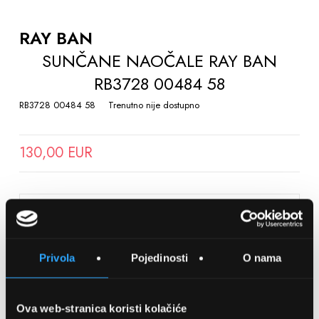
TO
THE
RAY BAN
BEGINNING
SUNČANE NAOČALE RAY BAN
OF
RB3728 00484 58
THE
IMAGES
RB3728 00484 58
Trenutno nije dostupno
GALLERY
130,00 EUR
SPREMITE NA LISTU ŽELJA
Privola
Pojedinosti
O nama
Detalji
Podijeli s prijateljima
Ova web-stranica koristi kolačiće