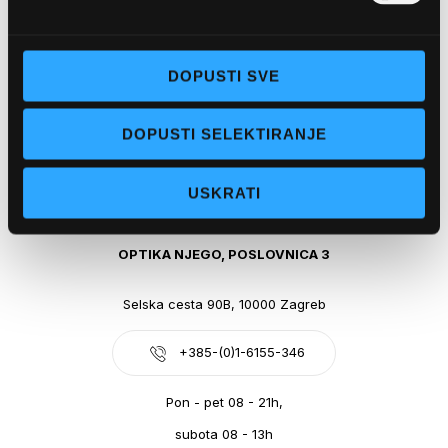
Obala kralja Tomislava 14, 21300 Makarska
DOPUSTI SVE
+385-(0)21-612-709
DOPUSTI SELEKTIRANJE
Pon - pet: 07 - 21h,
Sub: 07-21h
USKRATI
webshop@optikanjego.hr
OPTIKA NJEGO, POSLOVNICA 3
Selska cesta 90B, 10000 Zagreb
+385-(0)1-6155-346
Pon - pet 08 - 21h,
subota 08 - 13h