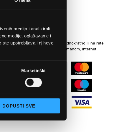
O nama
enih medija i analizirali
NAČINI PLAĆANJA
ene medije, oglašavanje i
k ste upotrebljavali njihove
Kreditnim karticama jednokratno ili na rate
općom uplatnicom, virmanom, internet
bankarstvom
Marketinški
DOPUSTI SVE