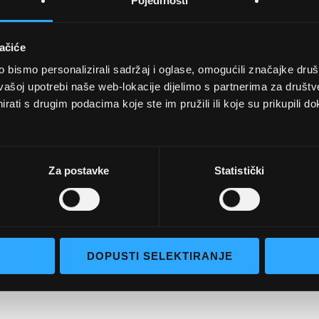
Pojedinosti
ačiće
bismo personalizirali sadržaj i oglase, omogućili značajke društv
UVJETI KUPNJE
vašoj upotrebi naše web-lokacije dijelimo s partnerima za društv
rati s drugim podacima koje ste im pružili ili koje su prikupili do
Opći uvjeti poslovanja
aočale
Uvjeti korištenja
e naočale
Pojmovi za pretraživanje
Za postavke
Statistički
go selection
Napredno pretraživanje
Narudžbe i povrati
Kontaktirajte nas
DOPUSTI SELEKTIRANJE