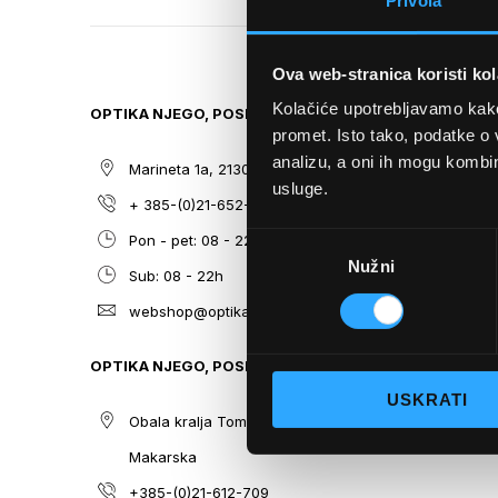
Privola
TO
THE
BEGINNING
Ova web-stranica koristi kol
OF
THE
Kolačiće upotrebljavamo kako 
OPTIKA NJEGO, POSLOVNICA 1
SITEMAP
IMAGES
promet. Isto tako, podatke o 
GALLERY
analizu, a oni ih mogu kombini
Marineta 1a, 21300 Makarska
O nama
usluge.
+ 385-(0)21-652-102
Sunčane n
Odabir
Pon - pet: 08 - 22h,
Dioptrijsk
Nužni
pristanka
Sub: 08 - 22h
Optika Nje
webshop@optikanjego.hr
Sale
Blog
OPTIKA NJEGO, POSLOVNICA 2
Kontakt
USKRATI
Obala kralja Tomislava 14, 21300
Makarska
+385-(0)21-612-709