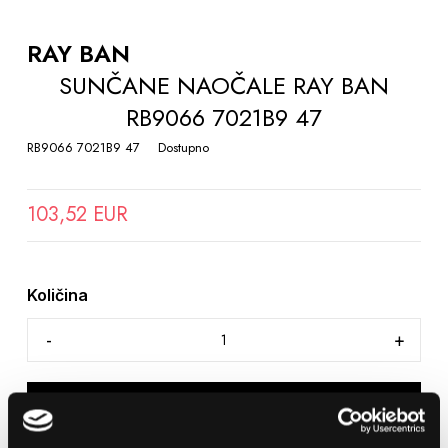
TO
THE
RAY BAN
BEGINNING
SUNČANE NAOČALE RAY BAN
OF
RB9066 7021B9 47
THE
IMAGES
RB9066 7021B9 47
Dostupno
GALLERY
103,52 EUR
Količina
DODAJTE U KOŠARICU