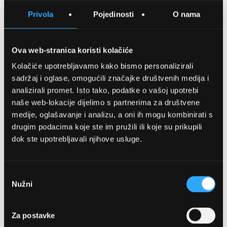
SPREMITE NA LISTU ŽELJA
Privola
Pojedinosti
O nama
USPOREDITE
Ova web-stranica koristi kolačiće
Kolačiće upotrebljavamo kako bismo personalizirali
Detalji
sadržaj i oglase, omogućili značajke društvenih medija i
analizirali promet. Isto tako, podatke o vašoj upotrebi
Podijeli s prijateljima
naše web-lokacije dijelimo s partnerima za društvene
medije, oglašavanje i analizu, a oni ih mogu kombinirati s
drugim podacima koje ste im pružili ili koje su prikupili
dok ste upotrebljavali njihove usluge.
Odabir
Nužni
pristanka
OPTIKA NJEGO, POSLOVNICA 1
Za postavke