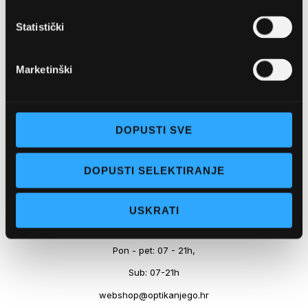
Marineta 1a, 21300 Makarska
Statistički
+ 385-(0)21-652-102
Pon - pet: 08 - 22h,
Marketinški
Sub: 08 - 22h
webshop@optikanjego.hr
DOPUSTI SVE
OPTIKA NJEGO, POSLOVNICA 2
DOPUSTI SELEKTIRANJE
Obala kralja Tomislava 14, 21300 Makarska
USKRATI
+385-(0)21-612-709
Pon - pet: 07 - 21h,
Sub: 07-21h
webshop@optikanjego.hr