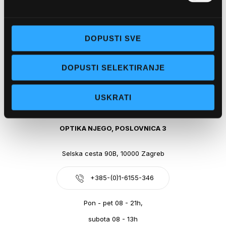
Obala kralja Tomislava 14, 21300 Makarska
DOPUSTI SVE
+385-(0)21-612-709
DOPUSTI SELEKTIRANJE
Pon - pet: 07 - 21h,
Sub: 07-21h
USKRATI
webshop@optikanjego.hr
OPTIKA NJEGO, POSLOVNICA 3
Selska cesta 90B, 10000 Zagreb
+385-(0)1-6155-346
Pon - pet 08 - 21h,
subota 08 - 13h