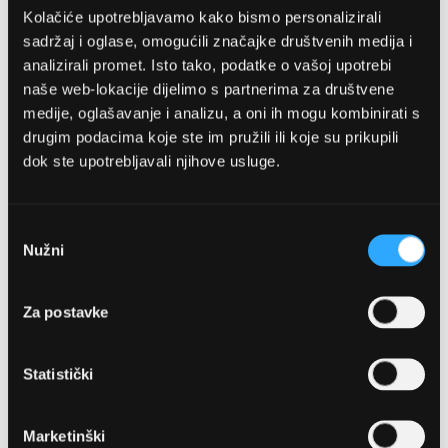
Kolačiće upotrebljavamo kako bismo personalizirali
sadržaj i oglase, omogućili značajke društvenih medija i
analizirali promet. Isto tako, podatke o vašoj upotrebi
naše web-lokacije dijelimo s partnerima za društvene
medije, oglašavanje i analizu, a oni ih mogu kombinirati s
drugim podacima koje ste im pružili ili koje su prikupili
dok ste upotrebljavali njihove usluge.
OPTIKA NJEGO, POSLOVNICA 1
Marineta 1a, 21300 Makarska
Odabir
Nužni
pristanka
+ 385-(0)21-652-102
Za postavke
Pon - pet: 08 - 22h,
Sub: 08 - 22h
Statistički
webshop@optikanjego.hr
Marketinški
OPTIKA NJEGO, POSLOVNICA 2