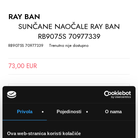
TO
THE
RAY BAN
BEGINNING
SUNČANE NAOČALE RAY BAN
OF
RB9075S 70977339
THE
IMAGES
RB9075S 70977339
Trenutno nije dostupno
GALLERY
73,00 EUR
SPREMITE NA LISTU ŽELJA
Privola
Pojedinosti
O nama
Detalji
Podijeli s prijateljima
Ova web-stranica koristi kolačiće