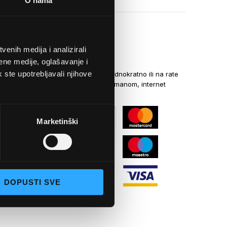
O nama
enih medija i analizirali
NAČINI PLAĆANJA
ene medije, oglašavanje i
k ste upotrebljavali njihove
Kreditnim karticama jednokratno ili na rate
općom uplatnicom, virmanom, internet
bankarstvom
Marketinški
DOPUSTI SVE