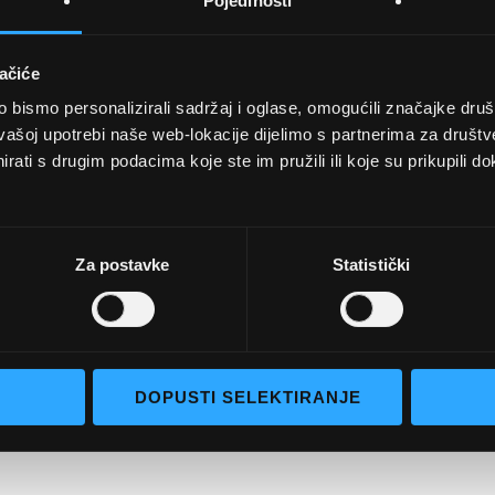
Pojedinosti
ačiće
bismo personalizirali sadržaj i oglase, omogućili značajke društv
UVJETI KUPNJE
vašoj upotrebi naše web-lokacije dijelimo s partnerima za društv
rati s drugim podacima koje ste im pružili ili koje su prikupili do
Opći uvjeti poslovanja
aočale
Uvjeti korištenja
e naočale
Pojmovi za pretraživanje
Za postavke
Statistički
go selection
Napredno pretraživanje
Narudžbe i povrati
Kontaktirajte nas
DOPUSTI SELEKTIRANJE