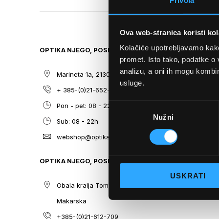
Privola
TO
THE
BEGINNING
Ova web-stranica koristi kol
OF
THE
Kolačiće upotrebljavamo kako 
OPTIKA NJEGO, POSLOVNICA 1
SITEMAP
IMAGES
promet. Isto tako, podatke o 
GALLERY
analizu, a oni ih mogu kombini
Marineta 1a, 21300 Makarska
O nama
usluge.
+ 385-(0)21-652-102
Sunčane n
Odabir
Pon - pet: 08 - 22h,
Dioptrijsk
Nužni
pristanka
Sub: 08 - 22h
Optika Nje
webshop@optikanjego.hr
Sale
Blog
OPTIKA NJEGO, POSLOVNICA 2
Kontakt
USKRATI
Obala kralja Tomislava 14, 21300
Makarska
+385-(0)21-612-709