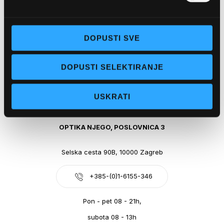
Obala kralja Tomislava 14, 21300 Makarska
DOPUSTI SVE
+385-(0)21-612-709
DOPUSTI SELEKTIRANJE
Pon - pet: 07 - 21h,
Sub: 07-21h
USKRATI
webshop@optikanjego.hr
OPTIKA NJEGO, POSLOVNICA 3
Selska cesta 90B, 10000 Zagreb
+385-(0)1-6155-346
Pon - pet 08 - 21h,
subota 08 - 13h