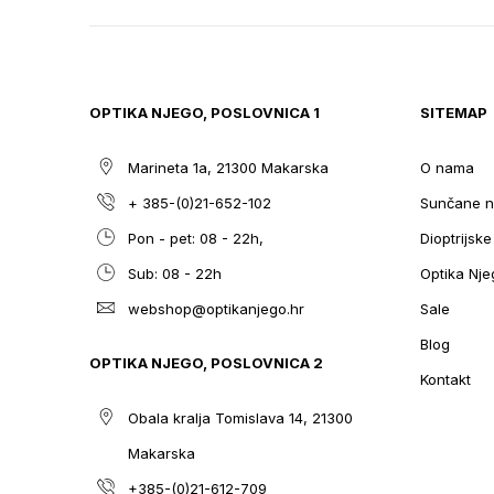
TO
THE
BEGINNING
OF
THE
OPTIKA NJEGO, POSLOVNICA 1
SITEMAP
IMAGES
GALLERY
Marineta 1a, 21300 Makarska
O nama
+ 385-(0)21-652-102
Sunčane n
Pon - pet: 08 - 22h,
Dioptrijsk
Sub: 08 - 22h
Optika Nje
webshop@optikanjego.hr
Sale
Blog
OPTIKA NJEGO, POSLOVNICA 2
Kontakt
Obala kralja Tomislava 14, 21300
Makarska
+385-(0)21-612-709