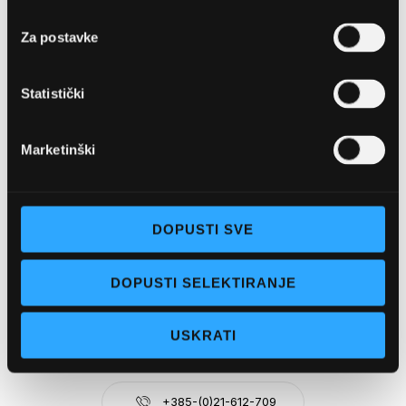
Za postavke
OPTIKA NJEGO, POSLOVNICA 1
Statistički
Marineta 1a, 21300 Makarska
Marketinški
+ 385-(0)21-652-102
Pon - pet: 08 - 22h,
DOPUSTI SVE
Sub: 08 - 22h
webshop@optikanjego.hr
DOPUSTI SELEKTIRANJE
OPTIKA NJEGO, POSLOVNICA 2
USKRATI
Obala kralja Tomislava 14, 21300 Makarska
+385-(0)21-612-709