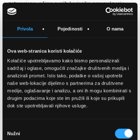
zatamnjene, očima svojih korisnika omogućavaju
100% UV zaštitu i to sve u kratkom periodu od
svega 60-ak sekundi. Po povratku na mjesto gdje
nema UV zraka, foto leće se vračaju u svoj gotovo
Privola
Pojedinosti
O nama
prozirni stadij i omogućavaju svojim korisnicima
nesmetan pogled kroz njih i u „mrklom mraku“.
Ova web-stranica koristi kolačiće
Kolačiće upotrebljavamo kako bismo personalizirali
SPREMITE NA LISTU ŽELJA
sadržaj i oglase, omogućili značajke društvenih medija i
analizirali promet. Isto tako, podatke o vašoj upotrebi
naše web-lokacije dijelimo s partnerima za društvene
Detalji
medije, oglašavanje i analizu, a oni ih mogu kombinirati s
drugim podacima koje ste im pružili ili koje su prikupili
Podijeli s prijateljima
dok ste upotrebljavali njihove usluge.
Odabir
Nužni
pristanka