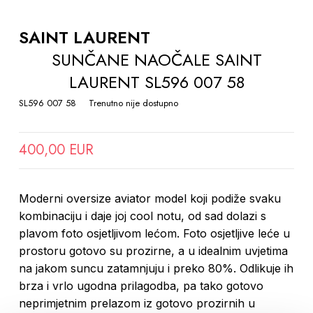
TO
THE
SAINT LAURENT
BEGINNING
SUNČANE NAOČALE SAINT
OF
LAURENT SL596 007 58
THE
IMAGES
SL596 007 58
Trenutno nije dostupno
GALLERY
400,00 EUR
Moderni oversize aviator model koji podiže svaku
kombinaciju i daje joj cool notu, od sad dolazi s
plavom foto osjetljivom lećom. Foto osjetljive leće u
prostoru gotovo su prozirne, a u idealnim uvjetima
na jakom suncu zatamnjuju i preko 80%. Odlikuje ih
brza i vrlo ugodna prilagodba, pa tako gotovo
neprimjetnim prelazom iz gotovo prozirnih u