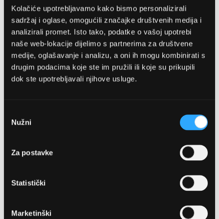
Kolačiće upotrebljavamo kako bismo personalizirali
sadržaj i oglase, omogućili značajke društvenih medija i
analizirali promet. Isto tako, podatke o vašoj upotrebi
naše web-lokacije dijelimo s partnerima za društvene
medije, oglašavanje i analizu, a oni ih mogu kombinirati s
drugim podacima koje ste im pružili ili koje su prikupili
dok ste upotrebljavali njihove usluge.
OPTIKA NJEGO, POSLOVNICA 1
Marineta 1a, 21300 Makarska
Odabir
Nužni
pristanka
+ 385-(0)21-652-102
Za postavke
Pon - pet: 08 - 22h,
Sub: 08 - 22h
Statistički
webshop@optikanjego.hr
Marketinški
OPTIKA NJEGO, POSLOVNICA 2