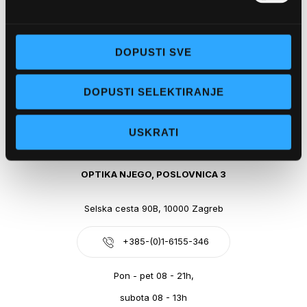
Obala kralja Tomislava 14, 21300 Makarska
DOPUSTI SVE
+385-(0)21-612-709
DOPUSTI SELEKTIRANJE
Pon - pet: 07 - 21h,
Sub: 07-21h
USKRATI
webshop@optikanjego.hr
OPTIKA NJEGO, POSLOVNICA 3
Selska cesta 90B, 10000 Zagreb
+385-(0)1-6155-346
Pon - pet 08 - 21h,
subota 08 - 13h