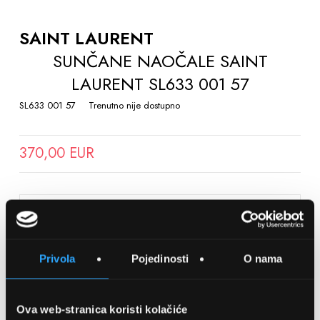
TO
THE
SAINT LAURENT
BEGINNING
SUNČANE NAOČALE SAINT
OF
LAURENT SL633 001 57
THE
IMAGES
SL633 001 57
Trenutno nije dostupno
GALLERY
370,00 EUR
SPREMITE NA LISTU ŽELJA
Privola
Pojedinosti
O nama
Detalji
Podijeli s prijateljima
Ova web-stranica koristi kolačiće