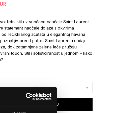
EUR
voj ljetni stil uz sunčane naočale Saint Laurent
e statement naočale dolaze s okvirima
 od recikliranog acetata u elegantnoj havana
epoznatljiv brend potpis Saint Laurenta dodaje
za, dok zatamnjene zelene leće pružaju
ršni touch. Stil i sofisticiranost u jednom – kako
i?
DODAJTE U KOŠARICU