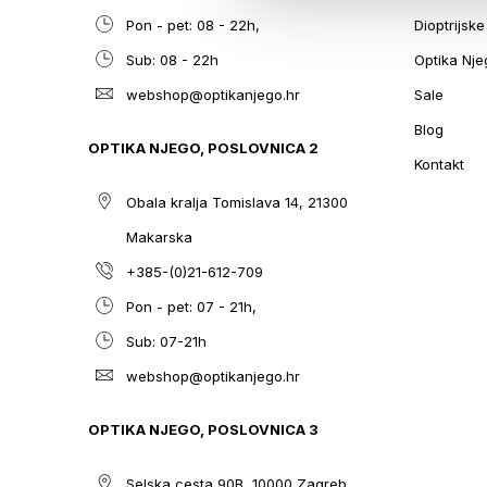
Pon - pet: 08 - 22h,
Dioptrijsk
Sub: 08 - 22h
Optika Nje
webshop@optikanjego.hr
Sale
Blog
OPTIKA NJEGO, POSLOVNICA 2
Kontakt
Obala kralja Tomislava 14, 21300
Makarska
+385-(0)21-612-709
Pon - pet: 07 - 21h,
Sub: 07-21h
webshop@optikanjego.hr
OPTIKA NJEGO, POSLOVNICA 3
Selska cesta 90B, 10000 Zagreb