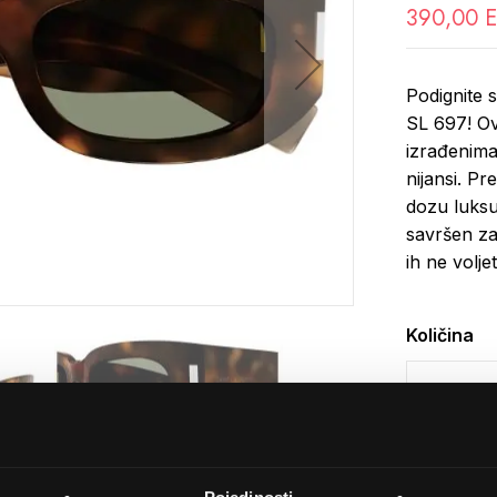
390,00 
Podignite s
SL 697! Ov
izrađenima
nijansi. Pr
dozu luksu
savršen zav
ih ne voljet
Količina