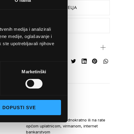
O nama
SPREMITE NA LISTU ŽELJA
USPOREDITE
enih medija i analizirali
ene medije, oglašavanje i
k ste upotrebljavali njihove
rijateljima
Marketinški
NAČINI PLAĆANJA
DOPUSTI SVE
Kreditnim karticama jednokratno ili na rate
općom uplatnicom, virmanom, internet
bankarstvom