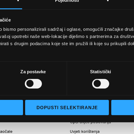
Pojedinosti
ačiće
bismo personalizirali sadržaj i oglase, omogućili značajke društv
vašoj upotrebi naše web-lokacije dijelimo s partnerima za društv
rati s drugim podacima koje ste im pružili ili koje su prikupili do
Detalji
Podijeli s p
Za postavke
Statistički
UVJETI KUPNJE
DOPUSTI SELEKTIRANJE
Opći uvjeti poslovanja
aočale
Uvjeti korištenja