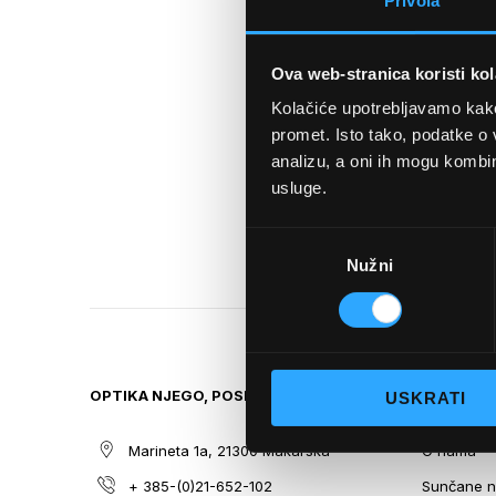
Privola
TO
THE
BEGINNING
Ova web-stranica koristi kol
OF
THE
Kolačiće upotrebljavamo kako 
IMAGES
promet. Isto tako, podatke o 
GALLERY
analizu, a oni ih mogu kombini
usluge.
Odabir
Nužni
pristanka
OPTIKA NJEGO, POSLOVNICA 1
SITEMAP
USKRATI
Marineta 1a, 21300 Makarska
O nama
+ 385-(0)21-652-102
Sunčane n