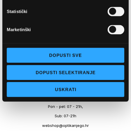
Marineta 1a, 21300 Makarska
Statistički
+ 385-(0)21-652-102
Pon - pet: 08 - 22h,
Marketinški
Sub: 08 - 22h
webshop@optikanjego.hr
DOPUSTI SVE
OPTIKA NJEGO, POSLOVNICA 2
DOPUSTI SELEKTIRANJE
Obala kralja Tomislava 14, 21300 Makarska
USKRATI
+385-(0)21-612-709
Pon - pet: 07 - 21h,
Sub: 07-21h
webshop@optikanjego.hr