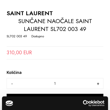
TO
THE
SAINT LAURENT
BEGINNING
SUNČANE NAOČALE SAINT
OF
LAURENT SL702 003 49
THE
IMAGES
SL702 003 49
Dostupno
GALLERY
310,00 EUR
Količina
DODAJTE U KOŠARICU