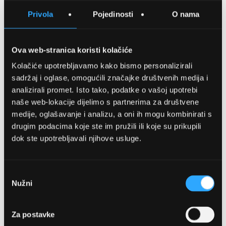
SPREMITE NA LISTU ŽELJA
Privola
Pojedinosti
O nama
USPOREDITE
Ova web-stranica koristi kolačiće
Kolačiće upotrebljavamo kako bismo personalizirali
Detalji
sadržaj i oglase, omogućili značajke društvenih medija i
analizirali promet. Isto tako, podatke o vašoj upotrebi
Podijeli s prijateljima
naše web-lokacije dijelimo s partnerima za društvene
medije, oglašavanje i analizu, a oni ih mogu kombinirati s
drugim podacima koje ste im pružili ili koje su prikupili
dok ste upotrebljavali njihove usluge.
Odabir
Nužni
pristanka
OPTIKA NJEGO, POSLOVNICA 1
Za postavke