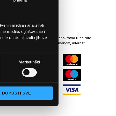
O nama
enih medija i analizirali
NAČINI PLAĆANJA
ene medije, oglašavanje i
k ste upotrebljavali njihove
Kreditnim karticama jednokratno ili na rate
općom uplatnicom, virmanom, internet
bankarstvom
Marketinški
DOPUSTI SVE