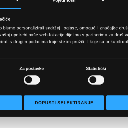
Pojedinosti
ačiće
bismo personalizirali sadržaj i oglase, omogućili značajke društv
UVJETI KUPNJE
vašoj upotrebi naše web-lokacije dijelimo s partnerima za društv
rati s drugim podacima koje ste im pružili ili koje su prikupili do
Opći uvjeti poslovanja
aočale
Uvjeti korištenja
e naočale
Pojmovi za pretraživanje
Za postavke
Statistički
go selection
Napredno pretraživanje
Narudžbe i povrati
Kontaktirajte nas
DOPUSTI SELEKTIRANJE