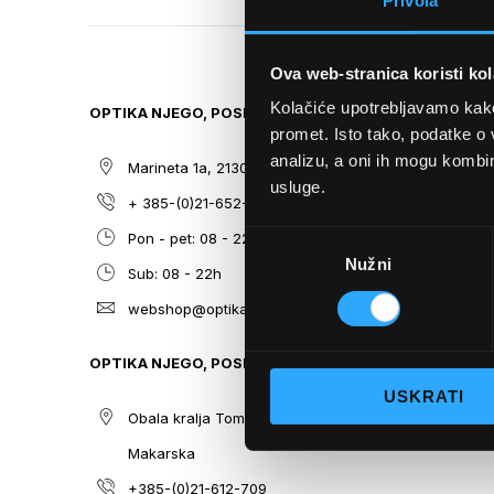
Privola
TO
THE
BEGINNING
Ova web-stranica koristi kol
OF
THE
Kolačiće upotrebljavamo kako 
OPTIKA NJEGO, POSLOVNICA 1
SITEMAP
IMAGES
promet. Isto tako, podatke o 
GALLERY
analizu, a oni ih mogu kombini
Marineta 1a, 21300 Makarska
O nama
usluge.
+ 385-(0)21-652-102
Sunčane n
Odabir
Pon - pet: 08 - 22h,
Dioptrijsk
Nužni
pristanka
Sub: 08 - 22h
Optika Nje
webshop@optikanjego.hr
Sale
Blog
OPTIKA NJEGO, POSLOVNICA 2
Kontakt
USKRATI
Obala kralja Tomislava 14, 21300
Makarska
+385-(0)21-612-709