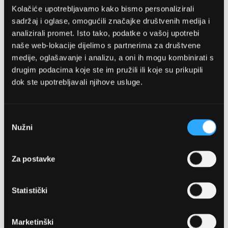
Kolačiće upotrebljavamo kako bismo personalizirali
sadržaj i oglase, omogućili značajke društvenih medija i
analizirali promet. Isto tako, podatke o vašoj upotrebi
naše web-lokacije dijelimo s partnerima za društvene
medije, oglašavanje i analizu, a oni ih mogu kombinirati s
drugim podacima koje ste im pružili ili koje su prikupili
dok ste upotrebljavali njihove usluge.
OPTIKA NJEGO, POSLOVNICA 1
Marineta 1a, 21300 Makarska
Odabir
Nužni
pristanka
+ 385-(0)21-652-102
Za postavke
Pon - pet: 08 - 22h,
Sub: 08 - 22h
Statistički
webshop@optikanjego.hr
Marketinški
OPTIKA NJEGO, POSLOVNICA 2