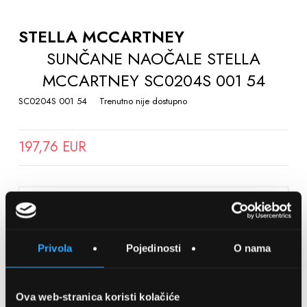
TO
THE
STELLA MCCARTNEY
BEGINNING
SUNČANE NAOČALE STELLA
OF
MCCARTNEY SC0204S 001 54
THE
IMAGES
SC0204S 001 54
Trenutno nije dostupno
GALLERY
197,76 EUR
SPREMITE NA LISTU ŽELJA
Privola
Pojedinosti
O nama
Detalji
Podijeli s prijateljima
Ova web-stranica koristi kolačiće