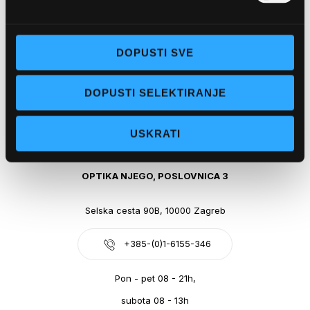
Obala kralja Tomislava 14, 21300 Makarska
DOPUSTI SVE
+385-(0)21-612-709
DOPUSTI SELEKTIRANJE
Pon - pet: 07 - 21h,
Sub: 07-21h
USKRATI
webshop@optikanjego.hr
OPTIKA NJEGO, POSLOVNICA 3
Selska cesta 90B, 10000 Zagreb
+385-(0)1-6155-346
Pon - pet 08 - 21h,
subota 08 - 13h