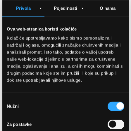
SPREMITE NA LISTU ŽELJA
Privola
Pojedinosti
O nama
USPOREDITE
Ova web-stranica koristi kolačiće
Kolačiće upotrebljavamo kako bismo personalizirali
Detalji
sadržaj i oglase, omogućili značajke društvenih medija i
analizirali promet. Isto tako, podatke o vašoj upotrebi
Podijeli s prijateljima
naše web-lokacije dijelimo s partnerima za društvene
medije, oglašavanje i analizu, a oni ih mogu kombinirati s
drugim podacima koje ste im pružili ili koje su prikupili
dok ste upotrebljavali njihove usluge.
Odabir
Nužni
pristanka
OPTIKA NJEGO, POSLOVNICA 1
Za postavke