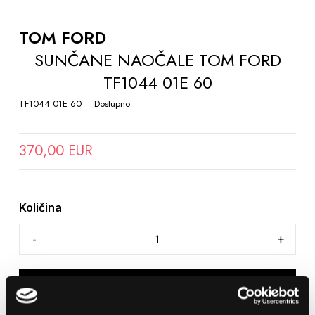
TO
THE
TOM FORD
BEGINNING
SUNČANE NAOČALE TOM FORD
OF
TF1044 01E 60
THE
IMAGES
TF1044 01E 60
Dostupno
GALLERY
370,00 EUR
Količina
DODAJTE U KOŠARICU