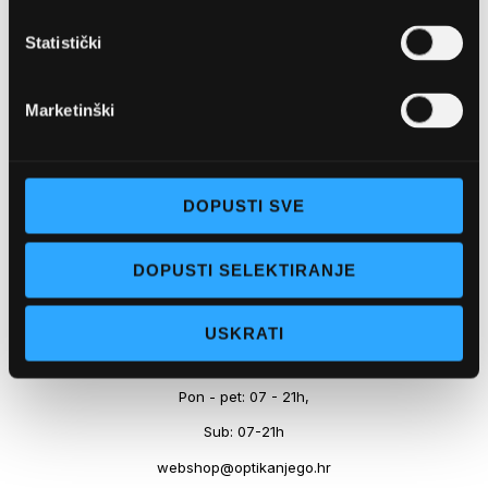
Marineta 1a, 21300 Makarska
Statistički
+ 385-(0)21-652-102
Pon - pet: 08 - 22h,
Marketinški
Sub: 08 - 22h
webshop@optikanjego.hr
DOPUSTI SVE
OPTIKA NJEGO, POSLOVNICA 2
DOPUSTI SELEKTIRANJE
Obala kralja Tomislava 14, 21300 Makarska
USKRATI
+385-(0)21-612-709
Pon - pet: 07 - 21h,
Sub: 07-21h
webshop@optikanjego.hr