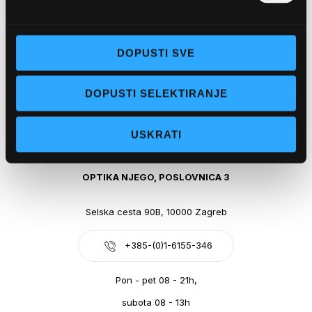
Obala kralja Tomislava 14, 21300 Makarska
DOPUSTI SVE
+385-(0)21-612-709
DOPUSTI SELEKTIRANJE
Pon - pet: 07 - 21h,
Sub: 07-21h
USKRATI
webshop@optikanjego.hr
OPTIKA NJEGO, POSLOVNICA 3
Selska cesta 90B, 10000 Zagreb
+385-(0)1-6155-346
Pon - pet 08 - 21h,
subota 08 - 13h