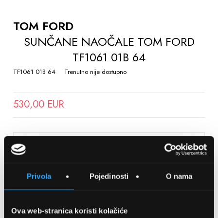
TO
THE
TOM FORD
BEGINNING
SUNČANE NAOČALE TOM FORD
OF
TF1061 01B 64
THE
IMAGES
TF1061 01B 64
Trenutno nije dostupno
GALLERY
530,00 EUR
SPREMITE NA LISTU ŽELJA
Privola
Pojedinosti
O nama
Detalji
Podijeli s prijateljima
Ova web-stranica koristi kolačiće