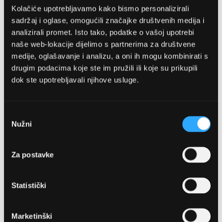
Kolačiće upotrebljavamo kako bismo personalizirali
sadržaj i oglase, omogućili značajke društvenih medija i
analizirali promet. Isto tako, podatke o vašoj upotrebi
naše web-lokacije dijelimo s partnerima za društvene
medije, oglašavanje i analizu, a oni ih mogu kombinirati s
drugim podacima koje ste im pružili ili koje su prikupili
dok ste upotrebljavali njihove usluge.
OPTIKA NJEGO, POSLOVNICA 1
Marineta 1a, 21300 Makarska
Odabir
Nužni
pristanka
+ 385-(0)21-652-102
Za postavke
Pon - pet: 08 - 22h,
Sub: 08 - 22h
Statistički
webshop@optikanjego.hr
Marketinški
OPTIKA NJEGO, POSLOVNICA 2