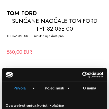
TO
THE
TOM FORD
BEGINNING
SUNČANE NAOČALE TOM FORD
OF
TF1182 05E 00
THE
IMAGES
TF1182 05E 00
Trenutno nije dostupno
GALLERY
580,00 EUR
SPREMITE NA LISTU ŽELJA
Privola
Pojedinosti
O nama
Detalji
Podijeli s prijateljima
Ova web-stranica koristi kolačiće