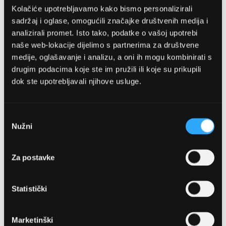
Kolačiće upotrebljavamo kako bismo personalizirali
sadržaj i oglase, omogućili značajke društvenih medija i
analizirali promet. Isto tako, podatke o vašoj upotrebi
naše web-lokacije dijelimo s partnerima za društvene
medije, oglašavanje i analizu, a oni ih mogu kombinirati s
drugim podacima koje ste im pružili ili koje su prikupili
dok ste upotrebljavali njihove usluge.
OPTIKA NJEGO, POSLOVNICA 1
Marineta 1a, 21300 Makarska
Odabir
Nužni
pristanka
+ 385-(0)21-652-102
Za postavke
Pon - pet: 08 - 22h,
Sub: 08 - 22h
Statistički
webshop@optikanjego.hr
Marketinški
OPTIKA NJEGO, POSLOVNICA 2