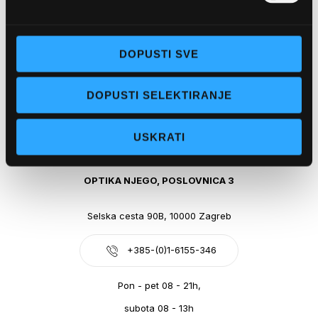
Obala kralja Tomislava 14, 21300 Makarska
DOPUSTI SVE
+385-(0)21-612-709
DOPUSTI SELEKTIRANJE
Pon - pet: 07 - 21h,
Sub: 07-21h
USKRATI
webshop@optikanjego.hr
OPTIKA NJEGO, POSLOVNICA 3
Selska cesta 90B, 10000 Zagreb
+385-(0)1-6155-346
Pon - pet 08 - 21h,
subota 08 - 13h