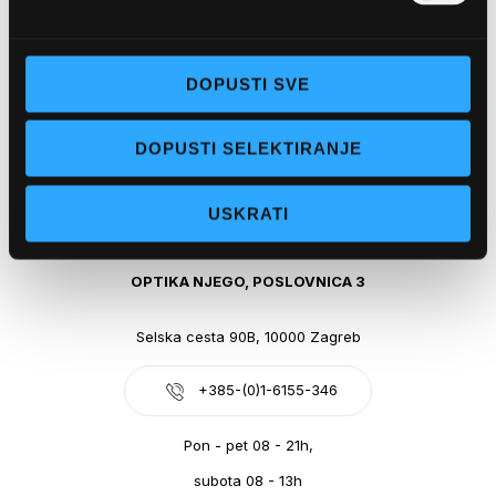
Obala kralja Tomislava 14, 21300 Makarska
DOPUSTI SVE
+385-(0)21-612-709
DOPUSTI SELEKTIRANJE
Pon - pet: 07 - 21h,
Sub: 07-21h
USKRATI
webshop@optikanjego.hr
OPTIKA NJEGO, POSLOVNICA 3
Selska cesta 90B, 10000 Zagreb
+385-(0)1-6155-346
Pon - pet 08 - 21h,
subota 08 - 13h