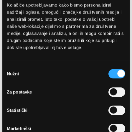
Kolačiće upotrebljavamo kako bismo personalizirali
sadržaj i oglase, omogućili značajke društvenih medija i
analizirali promet. Isto tako, podatke o vašoj upotrebi
naše web-lokacije dijelimo s partnerima za društvene
medije, oglašavanje i analizu, a oni ih mogu kombinirati s
drugim podacima koje ste im pružili ili koje su prikupili
dok ste upotrebljavali njihove usluge.
OPTIKA NJEGO, POSLOVNICA 1
Marineta 1a, 21300 Makarska
Odabir
Nužni
pristanka
+ 385-(0)21-652-102
Za postavke
Pon - pet: 08 - 22h,
Sub: 08 - 22h
Statistički
webshop@optikanjego.hr
Marketinški
OPTIKA NJEGO, POSLOVNICA 2