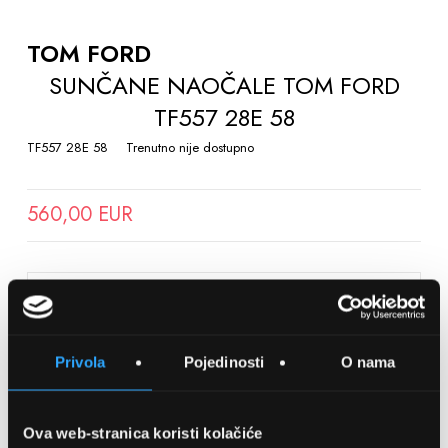
TO
THE
TOM FORD
BEGINNING
SUNČANE NAOČALE TOM FORD
OF
TF557 28E 58
THE
IMAGES
TF557 28E 58
Trenutno nije dostupno
GALLERY
560,00 EUR
SPREMITE NA LISTU ŽELJA
Privola
Pojedinosti
O nama
Detalji
Podijeli s prijateljima
Ova web-stranica koristi kolačiće