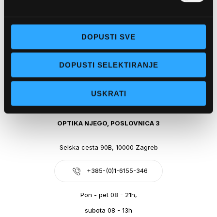
Obala kralja Tomislava 14, 21300 Makarska
DOPUSTI SVE
+385-(0)21-612-709
DOPUSTI SELEKTIRANJE
Pon - pet: 07 - 21h,
Sub: 07-21h
USKRATI
webshop@optikanjego.hr
OPTIKA NJEGO, POSLOVNICA 3
Selska cesta 90B, 10000 Zagreb
+385-(0)1-6155-346
Pon - pet 08 - 21h,
subota 08 - 13h