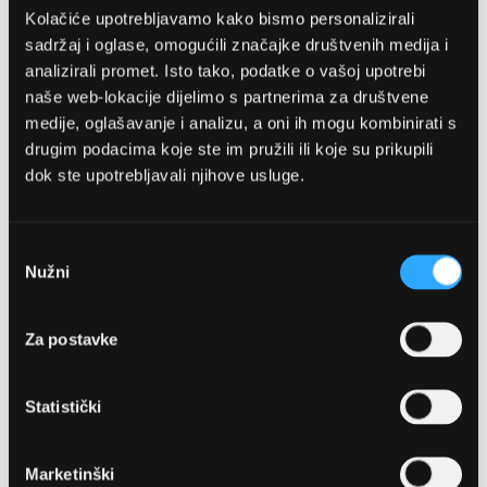
Kolačiće upotrebljavamo kako bismo personalizirali
sadržaj i oglase, omogućili značajke društvenih medija i
analizirali promet. Isto tako, podatke o vašoj upotrebi
naše web-lokacije dijelimo s partnerima za društvene
medije, oglašavanje i analizu, a oni ih mogu kombinirati s
drugim podacima koje ste im pružili ili koje su prikupili
dok ste upotrebljavali njihove usluge.
OPTIKA NJEGO, POSLOVNICA 1
Marineta 1a, 21300 Makarska
Odabir
Nužni
pristanka
+ 385-(0)21-652-102
Za postavke
Pon - pet: 08 - 22h,
Sub: 08 - 22h
Statistički
webshop@optikanjego.hr
Marketinški
OPTIKA NJEGO, POSLOVNICA 2