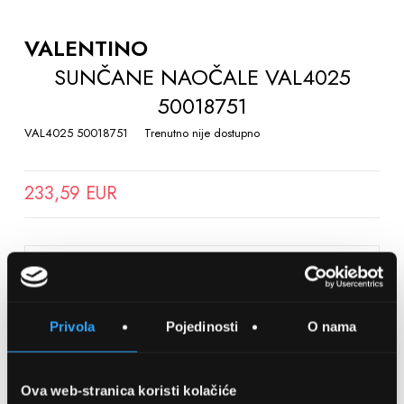
TO
THE
VALENTINO
BEGINNING
SUNČANE NAOČALE VAL4025
OF
50018751
THE
IMAGES
VAL4025 50018751
Trenutno nije dostupno
GALLERY
233,59 EUR
SPREMITE NA LISTU ŽELJA
Privola
Pojedinosti
O nama
Detalji
Podijeli s prijateljima
Ova web-stranica koristi kolačiće