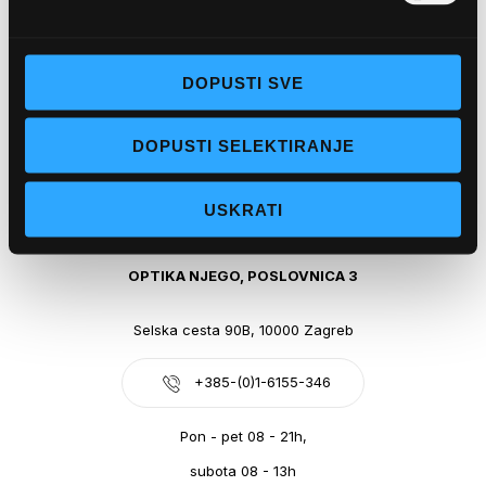
Obala kralja Tomislava 14, 21300 Makarska
DOPUSTI SVE
+385-(0)21-612-709
DOPUSTI SELEKTIRANJE
Pon - pet: 07 - 21h,
Sub: 07-21h
USKRATI
webshop@optikanjego.hr
OPTIKA NJEGO, POSLOVNICA 3
Selska cesta 90B, 10000 Zagreb
+385-(0)1-6155-346
Pon - pet 08 - 21h,
subota 08 - 13h