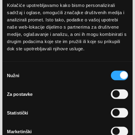
Kolačiće upotrebljavamo kako bismo personalizirali
sadržaj i oglase, omogućili značajke društvenih medija i
analizirali promet. Isto tako, podatke o vašoj upotrebi
naše web-lokacije dijelimo s partnerima za društvene
medije, oglašavanje i analizu, a oni ih mogu kombinirati s
drugim podacima koje ste im pružili ili koje su prikupili
dok ste upotrebljavali njihove usluge.
OPTIKA NJEGO, POSLOVNICA 1
Marineta 1a, 21300 Makarska
Odabir
Nužni
pristanka
+ 385-(0)21-652-102
Za postavke
Pon - pet: 08 - 22h,
Sub: 08 - 22h
Statistički
webshop@optikanjego.hr
Marketinški
OPTIKA NJEGO, POSLOVNICA 2