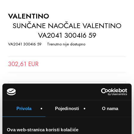
TO
THE
VALENTINO
BEGINNING
SUNČANE NAOČALE VALENTINO
OF
VA2041 3004I6 59
THE
IMAGES
VA2041 3004I6 59
Trenutno nije dostupno
GALLERY
302,61 EUR
SPREMITE NA LISTU ŽELJA
Privola
Pojedinosti
O nama
Detalji
Podijeli s prijateljima
Ova web-stranica koristi kolačiće