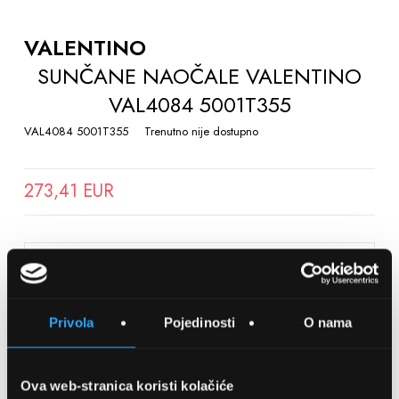
TO
THE
VALENTINO
BEGINNING
SUNČANE NAOČALE VALENTINO
OF
VAL4084 5001T355
THE
IMAGES
VAL4084 5001T355
Trenutno nije dostupno
GALLERY
273,41 EUR
SPREMITE NA LISTU ŽELJA
Privola
Pojedinosti
O nama
Detalji
Podijeli s prijateljima
Ova web-stranica koristi kolačiće