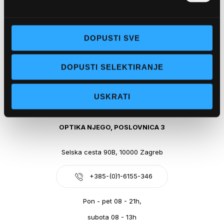
Obala kralja Tomislava 14, 21300 Makarska
DOPUSTI SVE
+385-(0)21-612-709
DOPUSTI SELEKTIRANJE
Pon - pet: 07 - 21h,
Sub: 07-21h
USKRATI
webshop@optikanjego.hr
OPTIKA NJEGO, POSLOVNICA 3
Selska cesta 90B, 10000 Zagreb
+385-(0)1-6155-346
Pon - pet 08 - 21h,
subota 08 - 13h