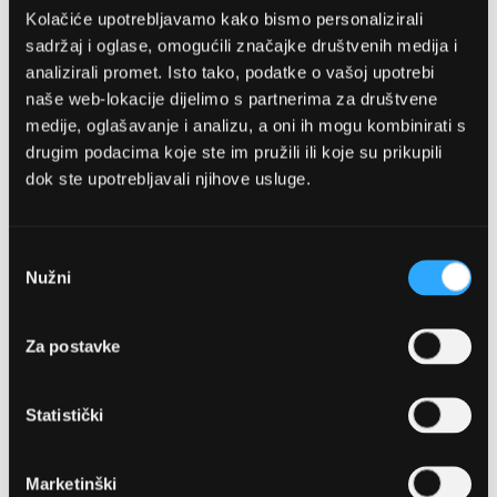
Kolačiće upotrebljavamo kako bismo personalizirali
sadržaj i oglase, omogućili značajke društvenih medija i
analizirali promet. Isto tako, podatke o vašoj upotrebi
naše web-lokacije dijelimo s partnerima za društvene
medije, oglašavanje i analizu, a oni ih mogu kombinirati s
drugim podacima koje ste im pružili ili koje su prikupili
dok ste upotrebljavali njihove usluge.
OPTIKA NJEGO, POSLOVNICA 1
Marineta 1a, 21300 Makarska
Odabir
Nužni
pristanka
+ 385-(0)21-652-102
Za postavke
Pon - pet: 08 - 22h,
Sub: 08 - 22h
Statistički
webshop@optikanjego.hr
Marketinški
OPTIKA NJEGO, POSLOVNICA 2